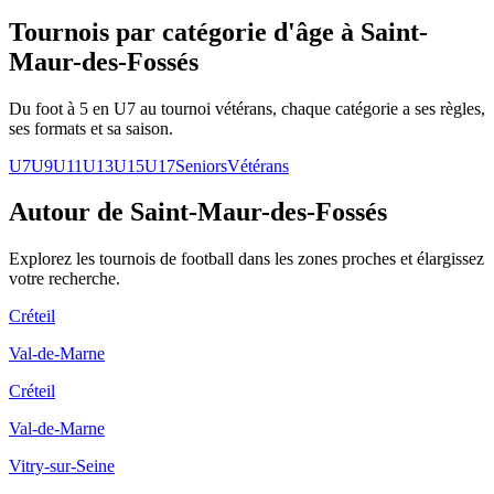
Tournois par catégorie d'âge
à Saint-
Maur-des-Fossés
Du foot à 5 en U7 au tournoi vétérans, chaque catégorie a ses règles,
ses formats et sa saison.
U7
U9
U11
U13
U15
U17
Seniors
Vétérans
Autour de Saint-Maur-des-Fossés
Explorez les
tournois de football
dans les zones proches et élargissez
votre recherche.
Créteil
Val-de-Marne
Créteil
Val-de-Marne
Vitry-sur-Seine