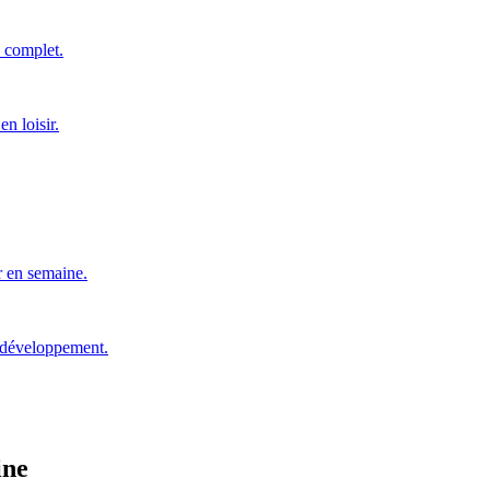
n complet.
en loisir.
r en semaine.
n développement.
ine