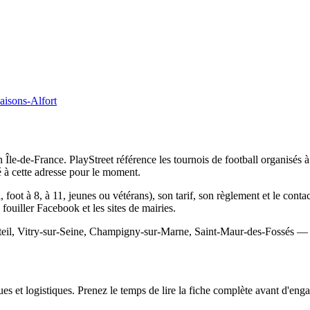
isons-Alfort
le-de-France. PlayStreet référence les tournois de football organisés à 
à cette adresse pour le moment.
, foot à 8, à 11, jeunes ou vétérans), son tarif, son règlement et le conta
s fouiller Facebook et les sites de mairies.
éteil, Vitry-sur-Seine, Champigny-sur-Marne, Saint-Maur-des-Fossés — fi
s et logistiques. Prenez le temps de lire la fiche complète avant d'engag