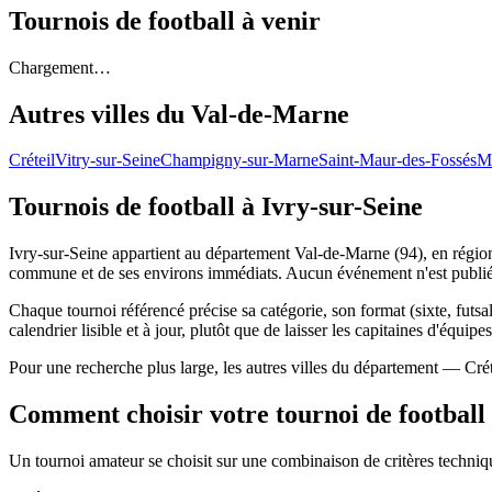
Tournois de football
à venir
Chargement…
Autres villes du
Val-de-Marne
Créteil
Vitry-sur-Seine
Champigny-sur-Marne
Saint-Maur-des-Fossés
Ma
Tournois de football
à Ivry-sur-Seine
Ivry-sur-Seine appartient au département Val-de-Marne (94), en région Î
commune et de ses environs immédiats. Aucun événement n'est publié 
Chaque tournoi référencé précise sa catégorie, son format (sixte, futsal
calendrier lisible et à jour, plutôt que de laisser les capitaines d'équipe
Pour une recherche plus large, les autres villes du département — Cr
Comment choisir votre tournoi de football
Un tournoi amateur se choisit sur une combinaison de critères technique