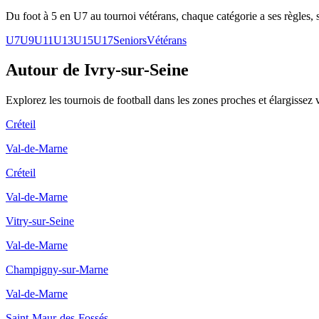
Du foot à 5 en U7 au tournoi vétérans, chaque catégorie a ses règles, s
U7
U9
U11
U13
U15
U17
Seniors
Vétérans
Autour de Ivry-sur-Seine
Explorez les
tournois de football
dans les zones proches et élargissez 
Créteil
Val-de-Marne
Créteil
Val-de-Marne
Vitry-sur-Seine
Val-de-Marne
Champigny-sur-Marne
Val-de-Marne
Saint-Maur-des-Fossés