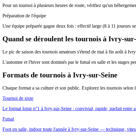
Pour un tournoi à plusieurs heures de route, vérifiez qu'un hébergement
Préparation de l'équipe
Une équipe préparée gagne deux fois : effectif large (8 à 11 joueurs se
Quand se déroulent les tournois à Ivry-sur
Le pic de saison des tournois amateurs s'étend de mai à fin août à Ivry-
L'automne et l'hiver sont dominés par le futsal en salle et les stages p
Formats de tournois
à Ivry-sur-Seine
Chaque format a sa culture et son public. Explorez les tournois selon
Tournoi de sixte
Le format loisir n°1 à Ivry-sur-Seine : convivial, rapide, parfait entre 
Futsal
Foot en salle, indoor toute l'année à Ivry-sur-Seine — technique, vitess