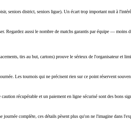
sir, seniors district, seniors ligue). Un écart trop important nuit à l'intér
obiliser. Regardez aussi le nombre de matchs garantis par équipe — moins
cements, tirs au but, cartons) prouve le sérieux de l'organisateur et lim
a journée. Les tournois qui ne précisent rien sur ce point réservent souv
 caution récupérable et un paiement en ligne sécurisé sont des bons sig
ne journée complète, ces détails pèsent plus qu'on ne l'imagine dans l'ex