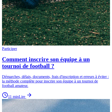
Participer
Comment inscrire son équipe à un
tournoi de football ?
Démarches, délais, documents, frais d'inscription et erreurs à éviter :
la méthode complète pour inscrire son équipe à un tournoi de
football amateur.
11
min
Lire