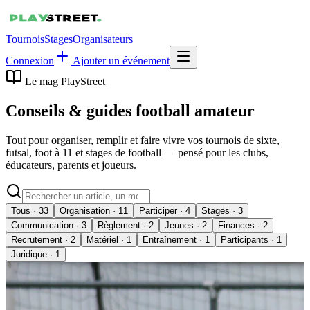
Tournois
Stages
Organisateurs
Connexion
Ajouter un événement
Le mag PlayStreet
Conseils & guides
football amateur
Tout pour organiser, remplir et faire vivre vos tournois de sixte,
futsal, foot à 11 et stages de football — pensé pour les clubs,
éducateurs, parents et joueurs.
Tous
·
33
Organisation
·
11
Participer
·
4
Stages
·
3
Communication
·
3
Règlement
·
2
Jeunes
·
2
Finances
·
2
Recrutement
·
2
Matériel
·
1
Entraînement
·
1
Participants
·
1
Juridique
·
1