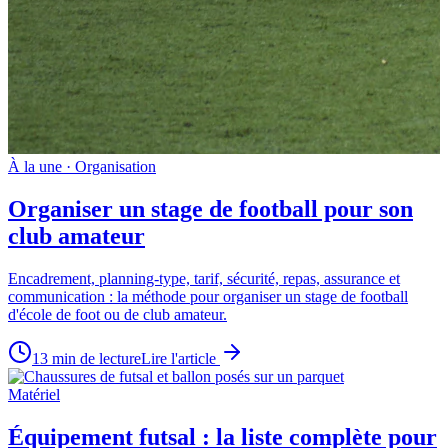
À la une ·
Organisation
Organiser un stage de football pour son
club amateur
Encadrement, planning-type, tarif, sécurité, repas, assurance et
communication : la méthode pour organiser un stage de football
d'école de foot ou de club amateur.
13
min de lecture
Lire l'article
Matériel
Équipement futsal : la liste complète pour