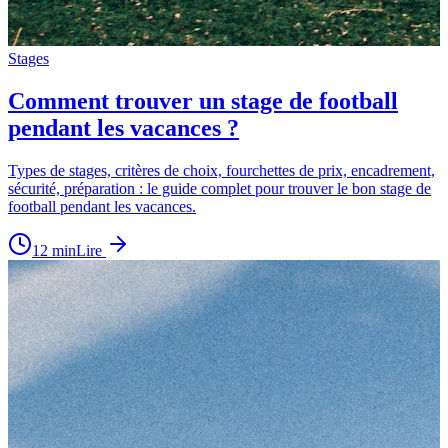
Stages
Comment trouver un stage de football
pendant les vacances ?
Types de stages, critères de choix, fourchettes de prix, encadrement,
sécurité, préparation : le guide complet pour trouver le bon stage de
football pendant les vacances.
12
min
Lire