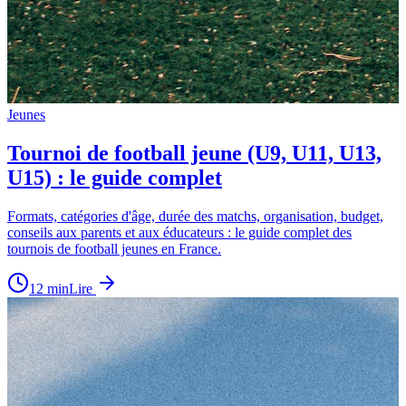
Jeunes
Tournoi de football jeune (U9, U11, U13,
U15) : le guide complet
Formats, catégories d'âge, durée des matchs, organisation, budget,
conseils aux parents et aux éducateurs : le guide complet des
tournois de football jeunes en France.
12
min
Lire