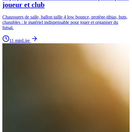
joueur et club
Chaussures de salle, ballon taille 4 low bounce, protège-tibias, buts,
chasubles : le matériel indispensable pour jouer et organiser du
futsal.
11
min
Lire