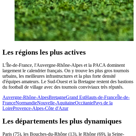
Les régions les plus actives
L'Île-de-France, l'Auvergne-Rhône-Alpes et la PACA dominent
largement le calendrier français. On y trouve les plus gros tournois
urbains, les meilleures infrastructures et la plus forte densité
d'équipes amateurs. Le Sud-Ouest et la Bretagne restent des bastions
du football de village avec des tournois conviviaux très réputés.
Auvergne-Rhône-Alpes
Bretagne
Grand Est
Hauts-de-France
Île-de-
France
Normandie
Nouvelle-Aquitaine
Occitanie
Pays de la
Loire
Provence-Alpes-Côte d'Azur
Les départements les plus dynamiques
Paris (75), les Bouches-du-Rhône (13), le Rhône (69), la Seine-