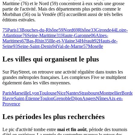
Maritime (76) et le Nord (59) concentrent à eux seuls une grosse
partie de l'activité. Mais des départements plus petits comme le
Morbihan (56) ou la Vendée (85) accueillent aussi de très belles
éditions estivales.
75
Paris
13
Bouches-du-Rhône
59
Nord
69
Rhône
33
Gironde
44
Loire-
Atlantique
76
Seine-Maritime
31
Haute-Garonne
06
Alpes-
Maritimes
67
Bas-Rhin
35
Ille-et-Vilaine
34
Hérault
92
Hauts-de-
Seine
93
Seine-Saint-Denis
94
Val-de-Marne
57
Moselle
Les villes qui organisent le plus
Sur PlayStreet, on retrouve une activité régulière dans toutes les
grandes métropoles françaises. Les complexes Five se multiplient
également dans les villes moyennes.
Paris
Marseille
Lyon
Toulouse
Nice
Nantes
Strasbourg
Montpellier
Borde
Havre
Saint-Étienne
Toulon
Grenoble
Dijon
Angers
Nîmes
Aix-en-
Provence
Les périodes les plus recherchées
Le pic d'activité tombe entre
mai et fin août
, période des tournois
d'été en extérieur. La rentrée de septembre marque le retour des