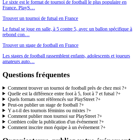
Le sixte est le format de tournoi de football le plus populaire en
France. PlayS
…
Trouver un tournoi de futsal en France
Le futsal se joue en salle, à 5 contre 5, avec un ballon spécifique à
rebond con
…
Trouver un stage de football en France
Les stages de football rassemblent enfants, adolescents et joueurs
amateurs auto
…
Questions fréquentes
Comment trouver un tournoi de football près de chez moi ?
+
Quelle est la différence entre foot à 5, foot à 7 et futsal ?
+
Quels formats sont référencés sur PlayStreet ?
+
Peut-on publier un stage de football ?
+
Y a-t-il des tournois féminins ou mixtes ?
+
Comment publier mon tournoi sur PlayStreet ?
+
Combien coûte la publication d'un événement ?
+
Comment inscrire mon équipe à un événement ?
+