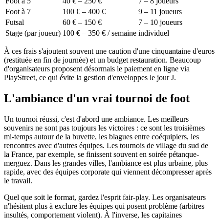
Foot à 5
40 € – 250 €
7 – 8 joueurs
Foot à 7
100 € – 400 €
9 – 11 joueurs
Futsal
60 € – 150 €
7 – 10 joueurs
Stage (par joueur)
100 € – 350 € / semaine
individuel
À ces frais s'ajoutent souvent une caution d'une cinquantaine d'euros
(restituée en fin de journée) et un budget restauration. Beaucoup
d'organisateurs proposent désormais le paiement en ligne via
PlayStreet, ce qui évite la gestion d'enveloppes le jour J.
L'ambiance d'un vrai tournoi de foot
Un tournoi réussi, c'est d'abord une ambiance. Les meilleurs
souvenirs ne sont pas toujours les victoires : ce sont les troisièmes
mi-temps autour de la buvette, les blagues entre coéquipiers, les
rencontres avec d'autres équipes. Les tournois de village du sud de
la France, par exemple, se finissent souvent en soirée pétanque-
merguez. Dans les grandes villes, l'ambiance est plus urbaine, plus
rapide, avec des équipes corporate qui viennent décompresser après
le travail.
Quel que soit le format, gardez l'esprit fair-play. Les organisateurs
n'hésitent plus à exclure les équipes qui posent problème (arbitres
insultés, comportement violent). À l'inverse, les capitaines