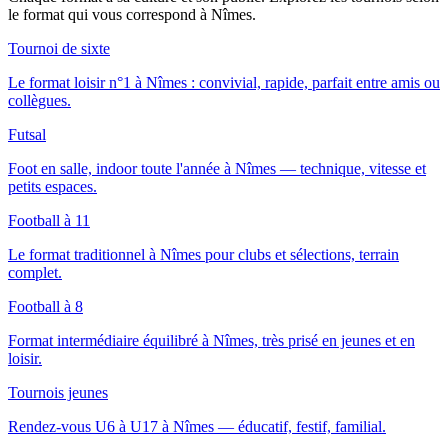
le format qui vous correspond
à Nîmes
.
Tournoi de sixte
Le format loisir n°1 à Nîmes : convivial, rapide, parfait entre amis ou
collègues.
Futsal
Foot en salle, indoor toute l'année à Nîmes — technique, vitesse et
petits espaces.
Football à 11
Le format traditionnel à Nîmes pour clubs et sélections, terrain
complet.
Football à 8
Format intermédiaire équilibré à Nîmes, très prisé en jeunes et en
loisir.
Tournois jeunes
Rendez-vous U6 à U17 à Nîmes — éducatif, festif, familial.