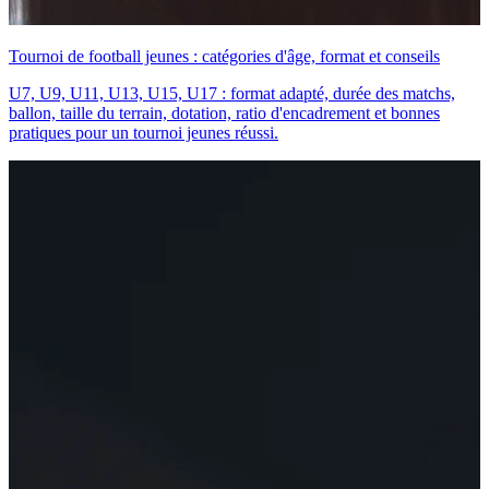
Tournoi de football jeunes : catégories d'âge, format et conseils
U7, U9, U11, U13, U15, U17 : format adapté, durée des matchs,
ballon, taille du terrain, dotation, ratio d'encadrement et bonnes
pratiques pour un tournoi jeunes réussi.