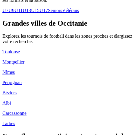
ses formats et sa saison.
U7
U9
U11
U13
U15
U17
Seniors
Vétérans
Grandes villes de Occitanie
Explorez les
tournois de football
dans les zones proches et élargissez
votre recherche.
Toulouse
Montpellier
Nîmes
Perpignan
Béziers
Albi
Carcassonne
Tarbes