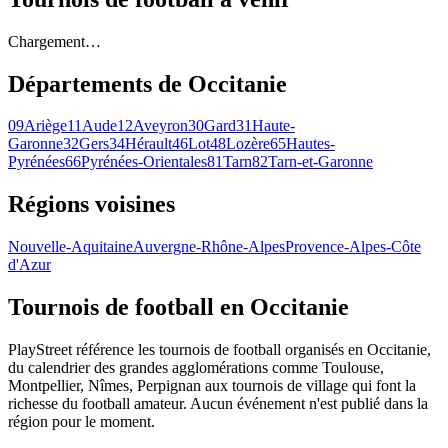
Chargement…
Départements de
Occitanie
09
Ariège
11
Aude
12
Aveyron
30
Gard
31
Haute-
Garonne
32
Gers
34
Hérault
46
Lot
48
Lozère
65
Hautes-
Pyrénées
66
Pyrénées-Orientales
81
Tarn
82
Tarn-et-Garonne
Régions voisines
Nouvelle-Aquitaine
Auvergne-Rhône-Alpes
Provence-Alpes-Côte
d'Azur
Tournois de football
en Occitanie
PlayStreet référence les tournois de football organisés en Occitanie,
du calendrier des grandes agglomérations comme Toulouse,
Montpellier, Nîmes, Perpignan aux tournois de village qui font la
richesse du football amateur. Aucun événement n'est publié dans la
région pour le moment.