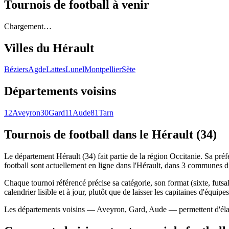
Tournois de football
à venir
Chargement…
Villes du
Hérault
Béziers
Agde
Lattes
Lunel
Montpellier
Sète
Départements voisins
12
Aveyron
30
Gard
11
Aude
81
Tarn
Tournois de football
dans le Hérault (34)
Le département Hérault (34) fait partie de la région Occitanie. Sa préf
football sont actuellement en ligne dans l'Hérault, dans 3 communes di
Chaque tournoi référencé précise sa catégorie, son format (sixte, futsal,
calendrier lisible et à jour, plutôt que de laisser les capitaines d'équipe
Les départements voisins — Aveyron, Gard, Aude — permettent d'élargir