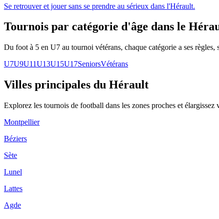
Se retrouver et jouer sans se prendre au sérieux dans l'Hérault.
Tournois par catégorie d'âge
dans le Hérau
Du foot à 5 en U7 au tournoi vétérans, chaque catégorie a ses règles, s
U7
U9
U11
U13
U15
U17
Seniors
Vétérans
Villes principales du Hérault
Explorez les
tournois de football
dans les zones proches et élargissez 
Montpellier
Béziers
Sète
Lunel
Lattes
Agde