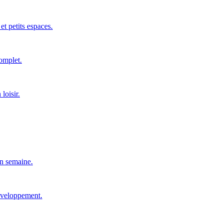
et petits espaces.
complet.
loisir.
en semaine.
développement.