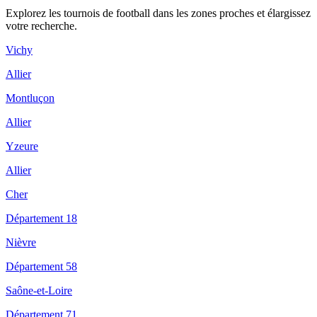
Explorez les
tournois de football
dans les zones proches et élargissez
votre recherche.
Vichy
Allier
Montluçon
Allier
Yzeure
Allier
Cher
Département 18
Nièvre
Département 58
Saône-et-Loire
Département 71