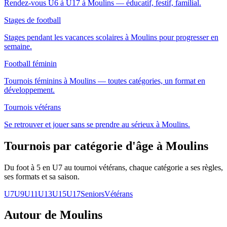
Rendez-vous U6 à U17 à Moulins — éducatif, festif, familial.
Stages de football
Stages pendant les vacances scolaires à Moulins pour progresser en
semaine.
Football féminin
Tournois féminins à Moulins — toutes catégories, un format en
développement.
Tournois vétérans
Se retrouver et jouer sans se prendre au sérieux à Moulins.
Tournois par catégorie d'âge
à Moulins
Du foot à 5 en U7 au tournoi vétérans, chaque catégorie a ses règles,
ses formats et sa saison.
U7
U9
U11
U13
U15
U17
Seniors
Vétérans
Autour de Moulins