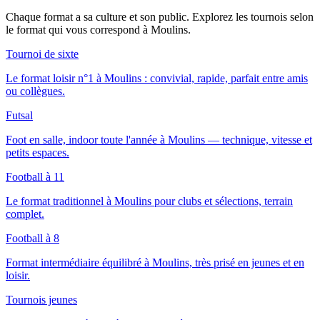
Chaque format a sa culture et son public. Explorez les tournois selon
le format qui vous correspond
à Moulins
.
Tournoi de sixte
Le format loisir n°1 à Moulins : convivial, rapide, parfait entre amis
ou collègues.
Futsal
Foot en salle, indoor toute l'année à Moulins — technique, vitesse et
petits espaces.
Football à 11
Le format traditionnel à Moulins pour clubs et sélections, terrain
complet.
Football à 8
Format intermédiaire équilibré à Moulins, très prisé en jeunes et en
loisir.
Tournois jeunes