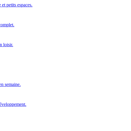
 et petits espaces.
 complet.
 loisir.
 en semaine.
développement.