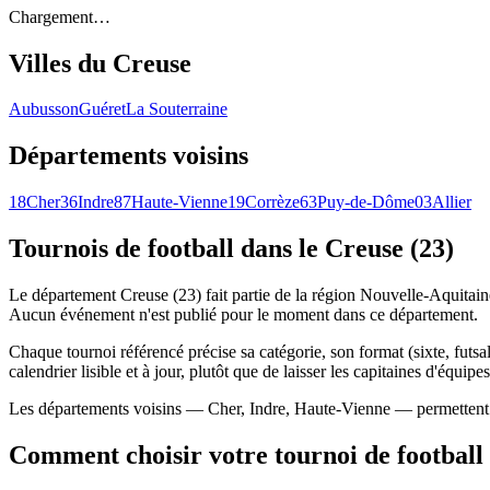
Chargement…
Villes du
Creuse
Aubusson
Guéret
La Souterraine
Départements voisins
18
Cher
36
Indre
87
Haute-Vienne
19
Corrèze
63
Puy-de-Dôme
03
Allier
Tournois de football
dans le Creuse (23)
Le département Creuse (23) fait partie de la région Nouvelle-Aquitaine
Aucun événement n'est publié pour le moment dans ce département.
Chaque tournoi référencé précise sa catégorie, son format (sixte, futsal
calendrier lisible et à jour, plutôt que de laisser les capitaines d'équipe
Les départements voisins — Cher, Indre, Haute-Vienne — permettent d'é
Comment choisir votre tournoi de football