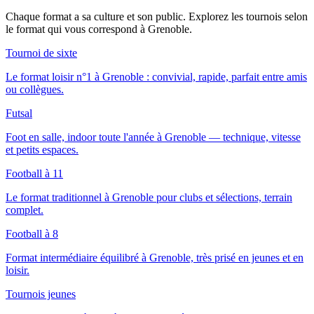
Chaque format a sa culture et son public. Explorez les tournois selon
le format qui vous correspond
à Grenoble
.
Tournoi de sixte
Le format loisir n°1 à Grenoble : convivial, rapide, parfait entre amis
ou collègues.
Futsal
Foot en salle, indoor toute l'année à Grenoble — technique, vitesse
et petits espaces.
Football à 11
Le format traditionnel à Grenoble pour clubs et sélections, terrain
complet.
Football à 8
Format intermédiaire équilibré à Grenoble, très prisé en jeunes et en
loisir.
Tournois jeunes