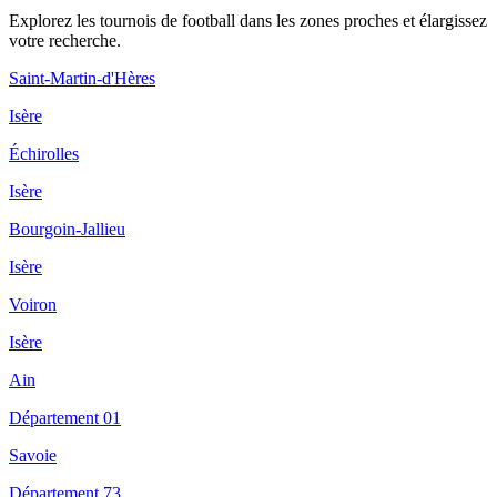
Explorez les
tournois de football
dans les zones proches et élargissez
votre recherche.
Saint-Martin-d'Hères
Isère
Échirolles
Isère
Bourgoin-Jallieu
Isère
Voiron
Isère
Ain
Département 01
Savoie
Département 73