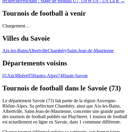
recherche
Prochain :
Stage de football U7, U8 et U9 - US La R
→
Tournois de football
à venir
Chargement…
Villes du
Savoie
Aix-les-Bains
Albertville
Chambéry
Saint-Jean-de-Maurienne
Départements voisins
01
Ain
38
Isère
05
Hautes-Alpes
74
Haute-Savoie
Tournois de football
dans le Savoie (73)
Le département Savoie (73) fait partie de la région Auvergne-
Rhône-Alpes. Sa préfecture Chambéry, ainsi que Aix-les-Bains,
Albertville, Saint-Jean-de-Maurienne, concentre une grande partie
des tournois de football publiés sur PlayStreet. 1 tournoi de football
est actuellement en ligne en Savoie, dans 1 commune différente.
Chaque tournoi référencé précise sa catégorie, son format (sixte,