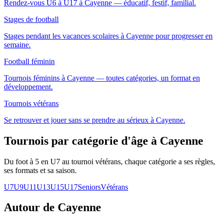
Rendez-vous U6 à U17 à Cayenne — éducatif, festif, familial.
Stages de football
Stages pendant les vacances scolaires à Cayenne pour progresser en
semaine.
Football féminin
Tournois féminins à Cayenne — toutes catégories, un format en
développement.
Tournois vétérans
Se retrouver et jouer sans se prendre au sérieux à Cayenne.
Tournois par catégorie d'âge
à Cayenne
Du foot à 5 en U7 au tournoi vétérans, chaque catégorie a ses règles,
ses formats et sa saison.
U7
U9
U11
U13
U15
U17
Seniors
Vétérans
Autour de Cayenne