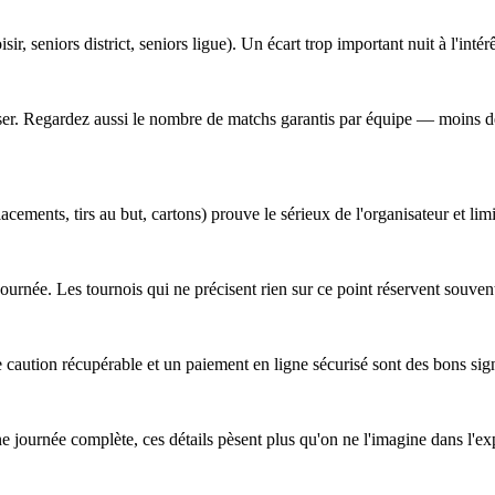
sir, seniors district, seniors ligue). Un écart trop important nuit à l'intér
obiliser. Regardez aussi le nombre de matchs garantis par équipe — moins
cements, tirs au but, cartons) prouve le sérieux de l'organisateur et lim
a journée. Les tournois qui ne précisent rien sur ce point réservent souv
 caution récupérable et un paiement en ligne sécurisé sont des bons sig
ne journée complète, ces détails pèsent plus qu'on ne l'imagine dans l'ex