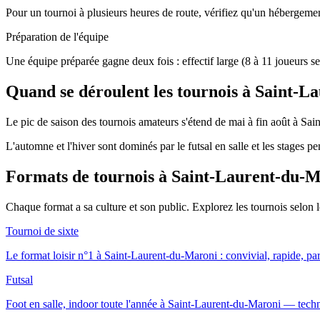
Pour un tournoi à plusieurs heures de route, vérifiez qu'un hébergement
Préparation de l'équipe
Une équipe préparée gagne deux fois : effectif large (8 à 11 joueurs se
Quand se déroulent les tournois à Saint-
Le pic de saison des tournois amateurs s'étend de mai à fin août à Sain
L'automne et l'hiver sont dominés par le futsal en salle et les stages p
Formats de tournois
à Saint-Laurent-du-
Chaque format a sa culture et son public. Explorez les tournois selon
Tournoi de sixte
Le format loisir n°1 à Saint-Laurent-du-Maroni : convivial, rapide, par
Futsal
Foot en salle, indoor toute l'année à Saint-Laurent-du-Maroni — techni