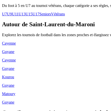
Du foot à 5 en U7 au tournoi vétérans, chaque catégorie a ses règles, s
U7
U9
U11
U13
U15
U17
Seniors
Vétérans
Autour de Saint-Laurent-du-Maroni
Explorez les
tournois de football
dans les zones proches et élargissez 
Cayenne
Guyane
Cayenne
Guyane
Kourou
Guyane
Matoury
Guyane