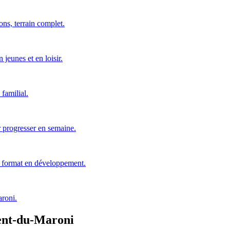
ons, terrain complet.
jeunes et en loisir.
familial.
 progresser en semaine.
n format en développement.
aroni.
ent-du-Maroni