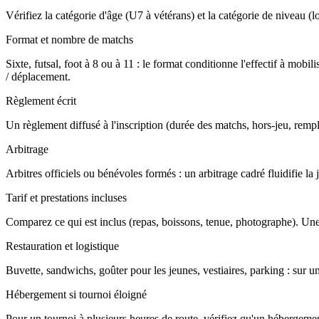
Vérifiez la catégorie d'âge (U7 à vétérans) et la catégorie de niveau (loi
Format et nombre de matchs
Sixte, futsal, foot à 8 ou à 11 : le format conditionne l'effectif à m
/ déplacement.
Règlement écrit
Un règlement diffusé à l'inscription (durée des matchs, hors-jeu, rempla
Arbitrage
Arbitres officiels ou bénévoles formés : un arbitrage cadré fluidifie l
Tarif et prestations incluses
Comparez ce qui est inclus (repas, boissons, tenue, photographe). Une
Restauration et logistique
Buvette, sandwichs, goûter pour les jeunes, vestiaires, parking : sur u
Hébergement si tournoi éloigné
Pour un tournoi à plusieurs heures de route, vérifiez qu'un hébergement