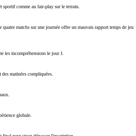
êt sportif comme au fair-play sur le terrain.
 de quatre matchs sur une journée offre un mauvais rapport temps de jeu
ite les incompréhensions le jour J.
ent des matinées compliquées.
naux.
périence globale.
final peut sinon dépasser l'inscription.