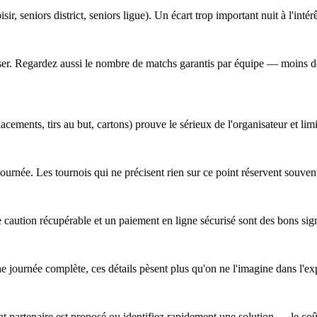
sir, seniors district, seniors ligue). Un écart trop important nuit à l'intér
obiliser. Regardez aussi le nombre de matchs garantis par équipe — moins
cements, tirs au but, cartons) prouve le sérieux de l'organisateur et lim
a journée. Les tournois qui ne précisent rien sur ce point réservent souv
 caution récupérable et un paiement en ligne sécurisé sont des bons sig
ne journée complète, ces détails pèsent plus qu'on ne l'imagine dans l'ex
 partenaire est proposé ou identifiez rapidement une solution — le coût 