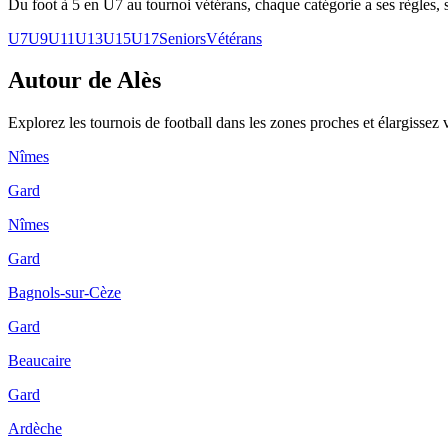
Du foot à 5 en U7 au tournoi vétérans, chaque catégorie a ses règles, s
U7
U9
U11
U13
U15
U17
Seniors
Vétérans
Autour de Alès
Explorez les
tournois de football
dans les zones proches et élargissez 
Nîmes
Gard
Nîmes
Gard
Bagnols-sur-Cèze
Gard
Beaucaire
Gard
Ardèche