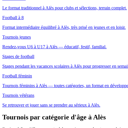
Le format traditionnel à Alès pour clubs et sélections, terrain complet.
Football à 8
Format intermédiaire équilibré à Alès, très prisé en jeunes et en loisir.
Tournois jeunes
Rendez-vous U6 à U17 à Alès — éducatif, festif, familial.
Stages de football
Stages pendant les vacances scolaires à Alès pour progresser en semai
Football féminin
Tournois féminins à Alès — toutes catégories, un format en développ
Tournois vétérans
Se retrouver et jouer sans se prendre au sérieux à Alès.
Tournois par catégorie d'âge
à Alès