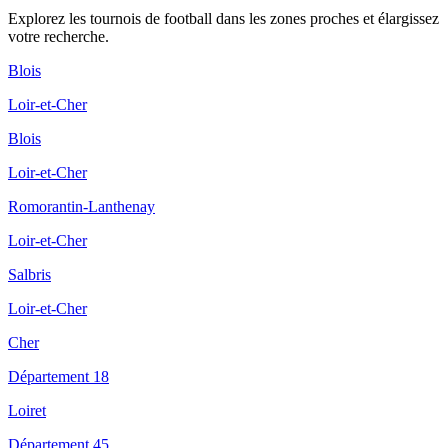
Explorez les
tournois de football
dans les zones proches et élargissez
votre recherche.
Blois
Loir-et-Cher
Blois
Loir-et-Cher
Romorantin-Lanthenay
Loir-et-Cher
Salbris
Loir-et-Cher
Cher
Département 18
Loiret
Département 45