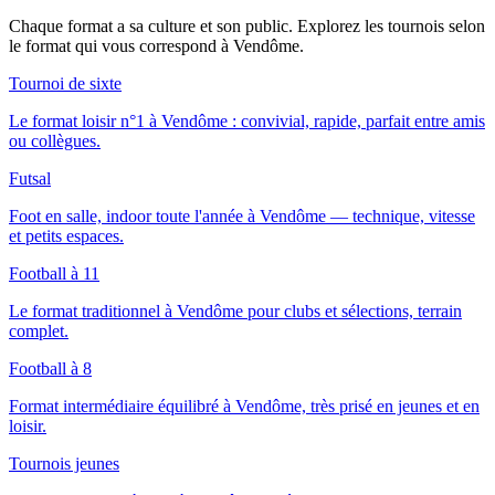
Chaque format a sa culture et son public. Explorez les tournois selon
le format qui vous correspond
à Vendôme
.
Tournoi de sixte
Le format loisir n°1 à Vendôme : convivial, rapide, parfait entre amis
ou collègues.
Futsal
Foot en salle, indoor toute l'année à Vendôme — technique, vitesse
et petits espaces.
Football à 11
Le format traditionnel à Vendôme pour clubs et sélections, terrain
complet.
Football à 8
Format intermédiaire équilibré à Vendôme, très prisé en jeunes et en
loisir.
Tournois jeunes