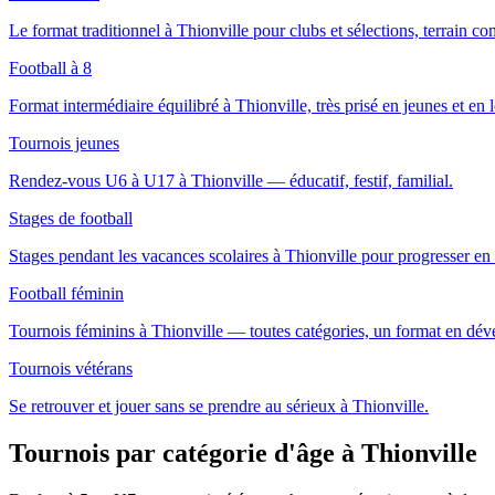
Le format traditionnel à Thionville pour clubs et sélections, terrain co
Football à 8
Format intermédiaire équilibré à Thionville, très prisé en jeunes et en lo
Tournois jeunes
Rendez-vous U6 à U17 à Thionville — éducatif, festif, familial.
Stages de football
Stages pendant les vacances scolaires à Thionville pour progresser en
Football féminin
Tournois féminins à Thionville — toutes catégories, un format en dé
Tournois vétérans
Se retrouver et jouer sans se prendre au sérieux à Thionville.
Tournois par catégorie d'âge
à Thionville