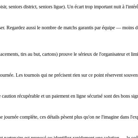
sir, seniors district, seniors ligue). Un écart trop important nuit à l'intér
obiliser. Regardez aussi le nombre de matchs garantis par équipe — moins
cements, tirs au but, cartons) prouve le sérieux de l'organisateur et lim
a journée. Les tournois qui ne précisent rien sur ce point réservent souv
 caution récupérable et un paiement en ligne sécurisé sont des bons sig
ne journée complète, ces détails pèsent plus qu'on ne l'imagine dans l'ex
 partenaire est proposé ou identifiez rapidement une solution — le coût 