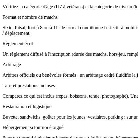
Vérifiez la catégorie d'âge (U7 à vétérans) et la catégorie de niveau (loi
Format et nombre de matchs
Sixte, futsal, foot à 8 ou à 11 : le format conditionne l'effectif à m
/ déplacement.
Règlement écrit
Un règlement diffusé à l'inscription (durée des matchs, hors-jeu, rempla
Arbitrage
Arbitres officiels ou bénévoles formés : un arbitrage cadré fluidifie l
Tarif et prestations incluses
Comparez ce qui est inclus (repas, boissons, tenue, photographe). Une
Restauration et logistique
Buvette, sandwichs, goûter pour les jeunes, vestiaires, parking : sur u
Hébergement si tournoi éloigné
Pour un tournoi à plusieurs heures de route, vérifiez qu'un hébergement