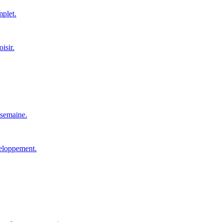
mplet.
isir.
 semaine.
veloppement.