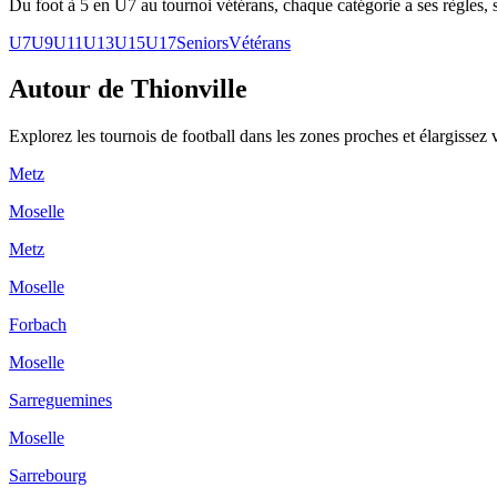
Du foot à 5 en U7 au tournoi vétérans, chaque catégorie a ses règles, s
U7
U9
U11
U13
U15
U17
Seniors
Vétérans
Autour de Thionville
Explorez les
tournois de football
dans les zones proches et élargissez 
Metz
Moselle
Metz
Moselle
Forbach
Moselle
Sarreguemines
Moselle
Sarrebourg