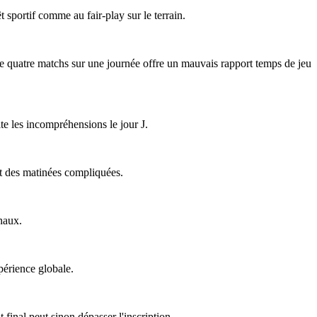
êt sportif comme au fair-play sur le terrain.
 de quatre matchs sur une journée offre un mauvais rapport temps de jeu
ite les incompréhensions le jour J.
ent des matinées compliquées.
naux.
périence globale.
final peut sinon dépasser l'inscription.