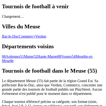
Tournois de football
à venir
Chargement…
Villes du
Meuse
Bar-le-Duc
Commercy
Verdun
Départements voisins
08
Ardennes
51
Marne
52
Haute-Marne
88
Vosges
54
Meurthe-et-
Moselle
Tournois de football
dans le Meuse (55)
Le département Meuse (55) fait partie de la région Grand Est. Sa
préfecture Bar-le-Duc, ainsi que Verdun, Commercy, concentre une
grande partie des tournois de football publiés sur PlayStreet. Aucun
événement n'est publié pour le moment dans ce département.
Chaque tournoi référencé précise sa catégorie, son format (sixte,
futsal, foot à 8, à 11, jeunes ou vétérans), son tarif, son règlement et