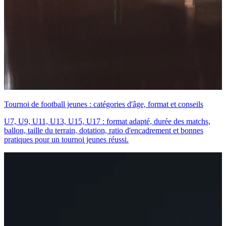
Tournoi de football jeunes : catégories d'âge, format et conseils
U7, U9, U11, U13, U15, U17 : format adapté, durée des matchs,
ballon, taille du terrain, dotation, ratio d'encadrement et bonnes
pratiques pour un tournoi jeunes réussi.