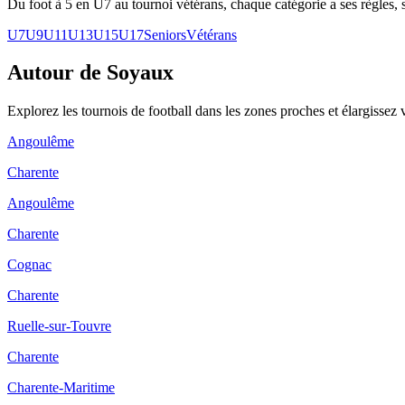
Du foot à 5 en U7 au tournoi vétérans, chaque catégorie a ses règles, s
U7
U9
U11
U13
U15
U17
Seniors
Vétérans
Autour de Soyaux
Explorez les
tournois de football
dans les zones proches et élargissez 
Angoulême
Charente
Angoulême
Charente
Cognac
Charente
Ruelle-sur-Touvre
Charente
Charente-Maritime