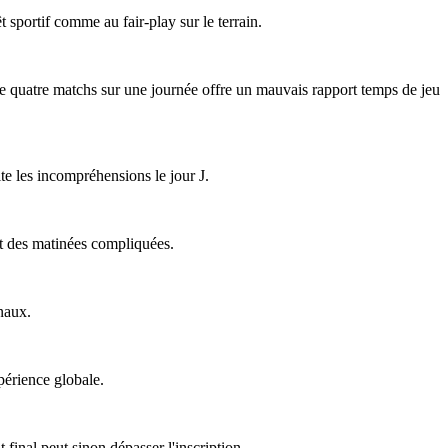
êt sportif comme au fair-play sur le terrain.
 de quatre matchs sur une journée offre un mauvais rapport temps de jeu
ite les incompréhensions le jour J.
ent des matinées compliquées.
naux.
périence globale.
final peut sinon dépasser l'inscription.