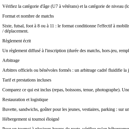
Vérifiez la catégorie d'âge (U7 à vétérans) et la catégorie de niveau (loi
Format et nombre de matchs
Sixte, futsal, foot à 8 ou à 11 : le format conditionne l'effectif à m
/ déplacement.
Règlement écrit
Un règlement diffusé à l'inscription (durée des matchs, hors-jeu, rempla
Arbitrage
Arbitres officiels ou bénévoles formés : un arbitrage cadré fluidifie l
Tarif et prestations incluses
Comparez ce qui est inclus (repas, boissons, tenue, photographe). Une
Restauration et logistique
Buvette, sandwichs, goûter pour les jeunes, vestiaires, parking : sur u
Hébergement si tournoi éloigné
Pour un tournoi à plusieurs heures de route, vérifiez qu'un hébergement