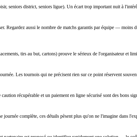
sir, seniors district, seniors ligue). Un écart trop important nuit à l'intér
obiliser. Regardez aussi le nombre de matchs garantis par équipe — moins
cements, tirs au but, cartons) prouve le sérieux de l'organisateur et lim
a journée. Les tournois qui ne précisent rien sur ce point réservent souv
 caution récupérable et un paiement en ligne sécurisé sont des bons sig
ne journée complète, ces détails pèsent plus qu'on ne l'imagine dans l'ex
 partenaire est proposé ou identifiez rapidement une solution — le coût 