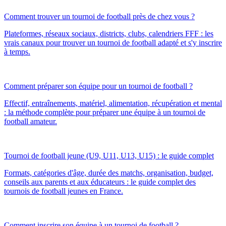
Comment trouver un tournoi de football près de chez vous ?
Plateformes, réseaux sociaux, districts, clubs, calendriers FFF : les
vrais canaux pour trouver un tournoi de football adapté et s'y inscrire
à temps.
Comment préparer son équipe pour un tournoi de football ?
Effectif, entraînements, matériel, alimentation, récupération et mental
: la méthode complète pour préparer une équipe à un tournoi de
football amateur.
Tournoi de football jeune (U9, U11, U13, U15) : le guide complet
Formats, catégories d'âge, durée des matchs, organisation, budget,
conseils aux parents et aux éducateurs : le guide complet des
tournois de football jeunes en France.
Comment inscrire son équipe à un tournoi de football ?