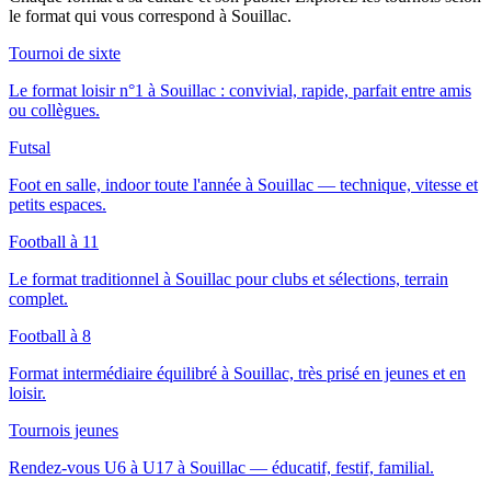
le format qui vous correspond
à Souillac
.
Tournoi de sixte
Le format loisir n°1 à Souillac : convivial, rapide, parfait entre amis
ou collègues.
Futsal
Foot en salle, indoor toute l'année à Souillac — technique, vitesse et
petits espaces.
Football à 11
Le format traditionnel à Souillac pour clubs et sélections, terrain
complet.
Football à 8
Format intermédiaire équilibré à Souillac, très prisé en jeunes et en
loisir.
Tournois jeunes
Rendez-vous U6 à U17 à Souillac — éducatif, festif, familial.