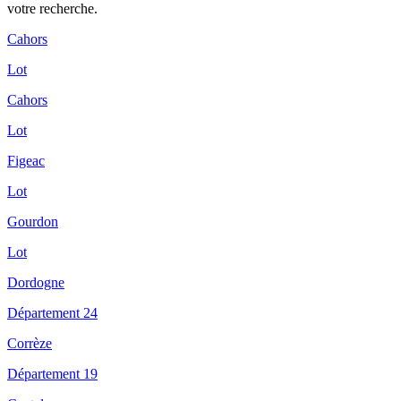
votre recherche.
Cahors
Lot
Cahors
Lot
Figeac
Lot
Gourdon
Lot
Dordogne
Département 24
Corrèze
Département 19