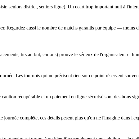
sir, seniors district, seniors ligue). Un écart trop important nuit à l'intér
obiliser. Regardez aussi le nombre de matchs garantis par équipe — moins
cements, tirs au but, cartons) prouve le sérieux de l'organisateur et lim
a journée. Les tournois qui ne précisent rien sur ce point réservent souv
 caution récupérable et un paiement en ligne sécurisé sont des bons sig
ne journée complète, ces détails pèsent plus qu'on ne l'imagine dans l'ex
 partenaire est proposé ou identifiez rapidement une solution — le coût 