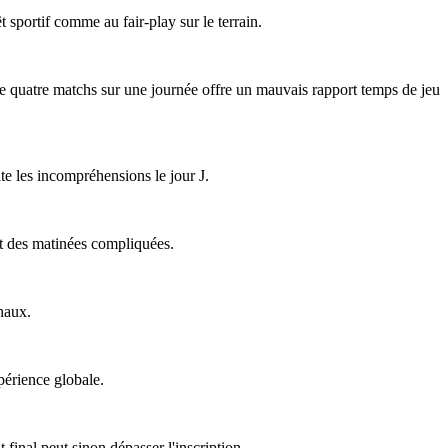
êt sportif comme au fair-play sur le terrain.
 de quatre matchs sur une journée offre un mauvais rapport temps de jeu
ite les incompréhensions le jour J.
ent des matinées compliquées.
naux.
périence globale.
final peut sinon dépasser l'inscription.