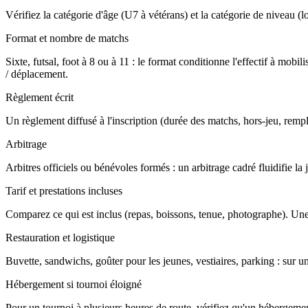
Vérifiez la catégorie d'âge (U7 à vétérans) et la catégorie de niveau (loi
Format et nombre de matchs
Sixte, futsal, foot à 8 ou à 11 : le format conditionne l'effectif à m
/ déplacement.
Règlement écrit
Un règlement diffusé à l'inscription (durée des matchs, hors-jeu, rempla
Arbitrage
Arbitres officiels ou bénévoles formés : un arbitrage cadré fluidifie l
Tarif et prestations incluses
Comparez ce qui est inclus (repas, boissons, tenue, photographe). Une
Restauration et logistique
Buvette, sandwichs, goûter pour les jeunes, vestiaires, parking : sur u
Hébergement si tournoi éloigné
Pour un tournoi à plusieurs heures de route, vérifiez qu'un hébergement