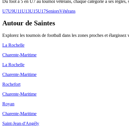
Du foot à 5 en U7 au tournoi vétérans, chaque catégorie a ses règles, s
U7
U9
U11
U13
U15
U17
Seniors
Vétérans
Autour de Saintes
Explorez les
tournois de football
dans les zones proches et élargissez 
La Rochelle
Charente-Maritime
La Rochelle
Charente-Maritime
Rochefort
Charente-Maritime
Royan
Charente-Maritime
Saint-Jean-d'Angély