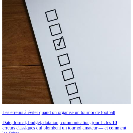
Les erreurs à éviter quand on organise un tournoi de football
Date, format, budget, dotation, communication, jour J : les 10
erreurs classiques qui plombent un tournoi amateur — et comment