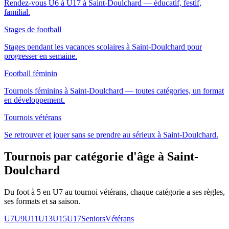
Rendez-vous U6 à U17 à Saint-Doulchard — éducatif, festif,
familial.
Stages de football
Stages pendant les vacances scolaires à Saint-Doulchard pour
progresser en semaine.
Football féminin
Tournois féminins à Saint-Doulchard — toutes catégories, un format
en développement.
Tournois vétérans
Se retrouver et jouer sans se prendre au sérieux à Saint-Doulchard.
Tournois par catégorie d'âge
à Saint-
Doulchard
Du foot à 5 en U7 au tournoi vétérans, chaque catégorie a ses règles,
ses formats et sa saison.
U7
U9
U11
U13
U15
U17
Seniors
Vétérans