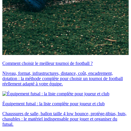
Comment choisir le meilleur tournoi de football ?
Niveau, format, infrastructures, distance, coût, encadrement,
dotation : la méthode complète pour choisir un tournoi de football
réellement adapté à votre équipe.
Équipement futsal : la liste complète pour joueur et club
Chaussures de salle, ballon taille 4 low bounce, protège-tibias, buts,
chasubles : le matériel indispensable pour jouer et organiser du
futsal.