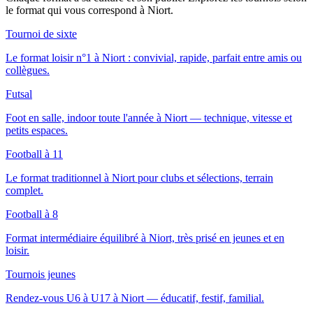
le format qui vous correspond
à Niort
.
Tournoi de sixte
Le format loisir n°1 à Niort : convivial, rapide, parfait entre amis ou
collègues.
Futsal
Foot en salle, indoor toute l'année à Niort — technique, vitesse et
petits espaces.
Football à 11
Le format traditionnel à Niort pour clubs et sélections, terrain
complet.
Football à 8
Format intermédiaire équilibré à Niort, très prisé en jeunes et en
loisir.
Tournois jeunes
Rendez-vous U6 à U17 à Niort — éducatif, festif, familial.