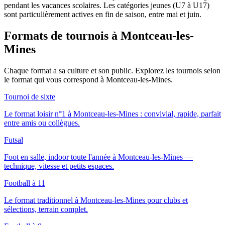
pendant les vacances scolaires. Les catégories jeunes (U7 à U17)
sont particulièrement actives en fin de saison, entre mai et juin.
Formats de tournois
à Montceau-les-
Mines
Chaque format a sa culture et son public. Explorez les tournois selon
le format qui vous correspond
à Montceau-les-Mines
.
Tournoi de sixte
Le format loisir n°1 à Montceau-les-Mines : convivial, rapide, parfait
entre amis ou collègues.
Futsal
Foot en salle, indoor toute l'année à Montceau-les-Mines —
technique, vitesse et petits espaces.
Football à 11
Le format traditionnel à Montceau-les-Mines pour clubs et
sélections, terrain complet.