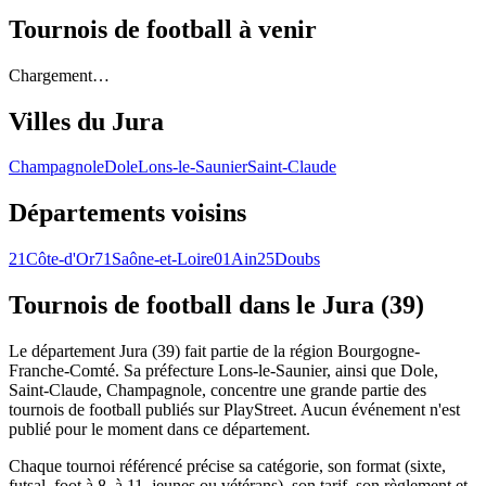
Tournois de football
à venir
Chargement…
Villes du
Jura
Champagnole
Dole
Lons-le-Saunier
Saint-Claude
Départements voisins
21
Côte-d'Or
71
Saône-et-Loire
01
Ain
25
Doubs
Tournois de football
dans le Jura (39)
Le département Jura (39) fait partie de la région Bourgogne-
Franche-Comté. Sa préfecture Lons-le-Saunier, ainsi que Dole,
Saint-Claude, Champagnole, concentre une grande partie des
tournois de football publiés sur PlayStreet. Aucun événement n'est
publié pour le moment dans ce département.
Chaque tournoi référencé précise sa catégorie, son format (sixte,
futsal, foot à 8, à 11, jeunes ou vétérans), son tarif, son règlement et