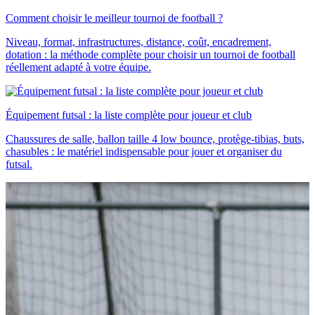
Comment choisir le meilleur tournoi de football ?
Niveau, format, infrastructures, distance, coût, encadrement,
dotation : la méthode complète pour choisir un tournoi de football
réellement adapté à votre équipe.
Équipement futsal : la liste complète pour joueur et club
Chaussures de salle, ballon taille 4 low bounce, protège-tibias, buts,
chasubles : le matériel indispensable pour jouer et organiser du
futsal.