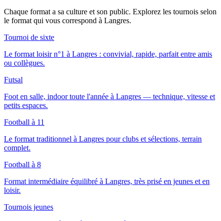
Chaque format a sa culture et son public. Explorez les tournois selon
le format qui vous correspond
à Langres
.
Tournoi de sixte
Le format loisir n°1 à Langres : convivial, rapide, parfait entre amis
ou collègues.
Futsal
Foot en salle, indoor toute l'année à Langres — technique, vitesse et
petits espaces.
Football à 11
Le format traditionnel à Langres pour clubs et sélections, terrain
complet.
Football à 8
Format intermédiaire équilibré à Langres, très prisé en jeunes et en
loisir.
Tournois jeunes