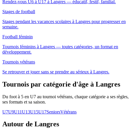
Rendez-vous U6 à U17 à Langres — éducatif, festif, familial.
Stages de football
Stages pendant les vacances scolaires à Langres pour progresser en
semaine.
Football féminin
Tournois féminins à Langres — toutes catégories, un format en
développement.
Tournois vétérans
Se retrouver et jouer sans se prendre au sérieux à Langres.
Tournois par catégorie d'âge
à Langres
Du foot à 5 en U7 au tournoi vétérans, chaque catégorie a ses règles,
ses formats et sa saison.
U7
U9
U11
U13
U15
U17
Seniors
Vétérans
Autour de Langres