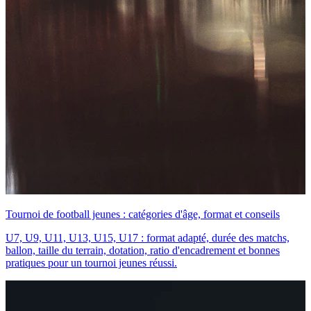
Tournoi de football jeunes : catégories d'âge, format et conseils
U7, U9, U11, U13, U15, U17 : format adapté, durée des matchs,
ballon, taille du terrain, dotation, ratio d'encadrement et bonnes
pratiques pour un tournoi jeunes réussi.