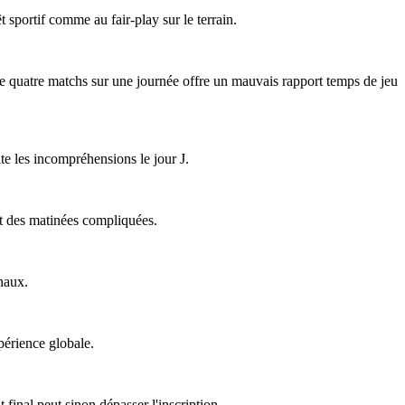
êt sportif comme au fair-play sur le terrain.
 de quatre matchs sur une journée offre un mauvais rapport temps de jeu
ite les incompréhensions le jour J.
ent des matinées compliquées.
naux.
périence globale.
final peut sinon dépasser l'inscription.