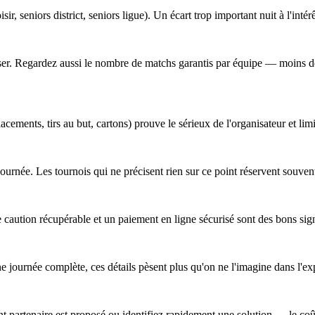
sir, seniors district, seniors ligue). Un écart trop important nuit à l'intér
obiliser. Regardez aussi le nombre de matchs garantis par équipe — moins
cements, tirs au but, cartons) prouve le sérieux de l'organisateur et lim
a journée. Les tournois qui ne précisent rien sur ce point réservent souv
 caution récupérable et un paiement en ligne sécurisé sont des bons sig
ne journée complète, ces détails pèsent plus qu'on ne l'imagine dans l'ex
 partenaire est proposé ou identifiez rapidement une solution — le coût 