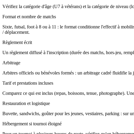
Vérifiez la catégorie d'âge (U7 à vétérans) et la catégorie de niveau (loi
Format et nombre de matchs
Sixte, futsal, foot à 8 ou à 11 : le format conditionne l'effectif à m
/ déplacement.
Règlement écrit
Un règlement diffusé à l'inscription (durée des matchs, hors-jeu, rempla
Arbitrage
Arbitres officiels ou bénévoles formés : un arbitrage cadré fluidifie l
Tarif et prestations incluses
Comparez ce qui est inclus (repas, boissons, tenue, photographe). Une
Restauration et logistique
Buvette, sandwichs, goûter pour les jeunes, vestiaires, parking : sur u
Hébergement si tournoi éloigné
Pour un tournoi à plusieurs heures de route, vérifiez qu'un hébergement