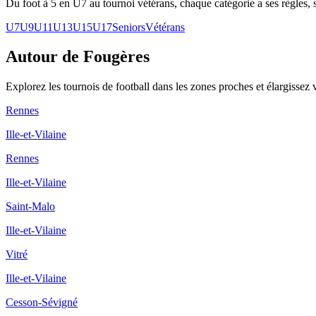
Du foot à 5 en U7 au tournoi vétérans, chaque catégorie a ses règles, s
U7
U9
U11
U13
U15
U17
Seniors
Vétérans
Autour de Fougères
Explorez les
tournois de football
dans les zones proches et élargissez 
Rennes
Ille-et-Vilaine
Rennes
Ille-et-Vilaine
Saint-Malo
Ille-et-Vilaine
Vitré
Ille-et-Vilaine
Cesson-Sévigné