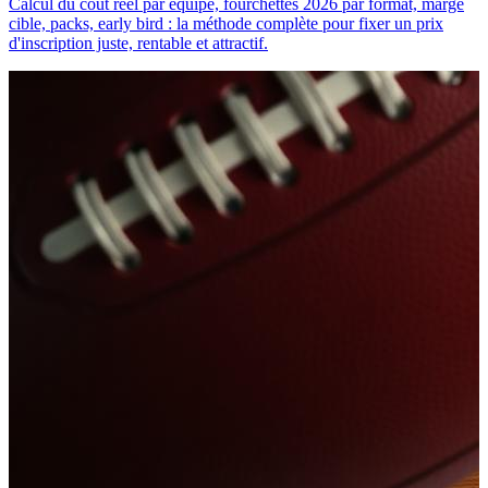
Calcul du coût réel par équipe, fourchettes 2026 par format, marge
cible, packs, early bird : la méthode complète pour fixer un prix
d'inscription juste, rentable et attractif.