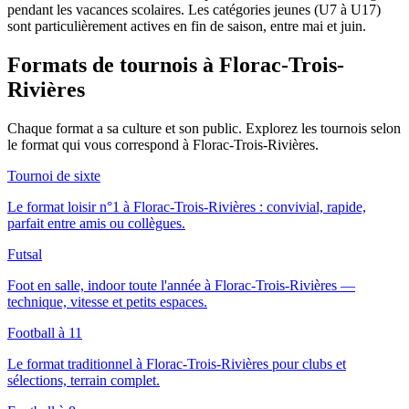
pendant les vacances scolaires. Les catégories jeunes (U7 à U17)
sont particulièrement actives en fin de saison, entre mai et juin.
Formats de tournois
à Florac-Trois-
Rivières
Chaque format a sa culture et son public. Explorez les tournois selon
le format qui vous correspond
à Florac-Trois-Rivières
.
Tournoi de sixte
Le format loisir n°1 à Florac-Trois-Rivières : convivial, rapide,
parfait entre amis ou collègues.
Futsal
Foot en salle, indoor toute l'année à Florac-Trois-Rivières —
technique, vitesse et petits espaces.
Football à 11
Le format traditionnel à Florac-Trois-Rivières pour clubs et
sélections, terrain complet.