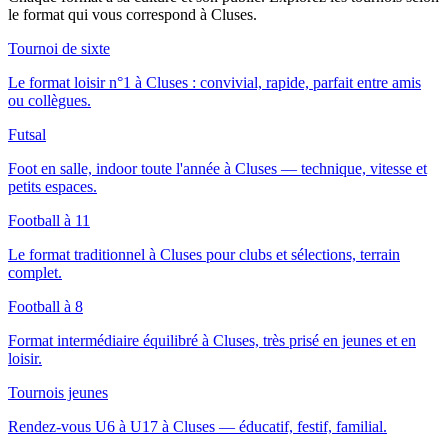
le format qui vous correspond
à Cluses
.
Tournoi de sixte
Le format loisir n°1 à Cluses : convivial, rapide, parfait entre amis
ou collègues.
Futsal
Foot en salle, indoor toute l'année à Cluses — technique, vitesse et
petits espaces.
Football à 11
Le format traditionnel à Cluses pour clubs et sélections, terrain
complet.
Football à 8
Format intermédiaire équilibré à Cluses, très prisé en jeunes et en
loisir.
Tournois jeunes
Rendez-vous U6 à U17 à Cluses — éducatif, festif, familial.