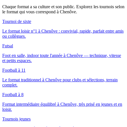
Chaque format a sa culture et son public. Explorez les tournois selon
le format qui vous correspond
à Chenôve
.
Tournoi de sixte
Le format loisir n°1 à Chenôve : convivial, rapide, parfait entre amis
ou collègues.
Futsal
Foot en salle, indoor toute l'année à Chenôve — technique, vitesse
et petits espaces.
Football à 11
Le format traditionnel à Chenôve pour clubs et sélections, terrain
complet.
Football à 8
Format intermédiaire équilibré à Chenôve, très prisé en jeunes et en
loisir.
Tournois jeunes