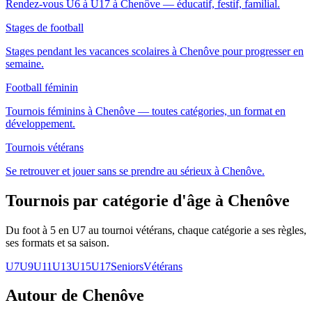
Rendez-vous U6 à U17 à Chenôve — éducatif, festif, familial.
Stages de football
Stages pendant les vacances scolaires à Chenôve pour progresser en
semaine.
Football féminin
Tournois féminins à Chenôve — toutes catégories, un format en
développement.
Tournois vétérans
Se retrouver et jouer sans se prendre au sérieux à Chenôve.
Tournois par catégorie d'âge
à Chenôve
Du foot à 5 en U7 au tournoi vétérans, chaque catégorie a ses règles,
ses formats et sa saison.
U7
U9
U11
U13
U15
U17
Seniors
Vétérans
Autour de Chenôve