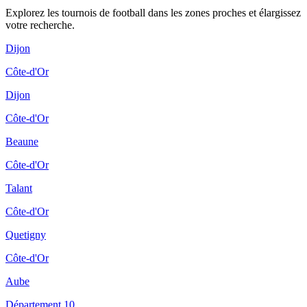
Explorez les
tournois de football
dans les zones proches et élargissez
votre recherche.
Dijon
Côte-d'Or
Dijon
Côte-d'Or
Beaune
Côte-d'Or
Talant
Côte-d'Or
Quetigny
Côte-d'Or
Aube
Département 10