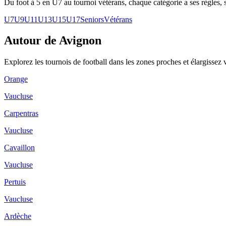
Du foot à 5 en U7 au tournoi vétérans, chaque catégorie a ses règles, s
U7
U9
U11
U13
U15
U17
Seniors
Vétérans
Autour de Avignon
Explorez les
tournois de football
dans les zones proches et élargissez 
Orange
Vaucluse
Carpentras
Vaucluse
Cavaillon
Vaucluse
Pertuis
Vaucluse
Ardèche