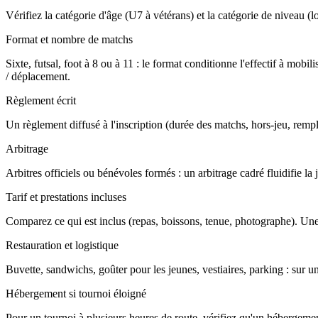
Vérifiez la catégorie d'âge (U7 à vétérans) et la catégorie de niveau (loi
Format et nombre de matchs
Sixte, futsal, foot à 8 ou à 11 : le format conditionne l'effectif à m
/ déplacement.
Règlement écrit
Un règlement diffusé à l'inscription (durée des matchs, hors-jeu, rempla
Arbitrage
Arbitres officiels ou bénévoles formés : un arbitrage cadré fluidifie l
Tarif et prestations incluses
Comparez ce qui est inclus (repas, boissons, tenue, photographe). Une
Restauration et logistique
Buvette, sandwichs, goûter pour les jeunes, vestiaires, parking : sur u
Hébergement si tournoi éloigné
Pour un tournoi à plusieurs heures de route, vérifiez qu'un hébergement