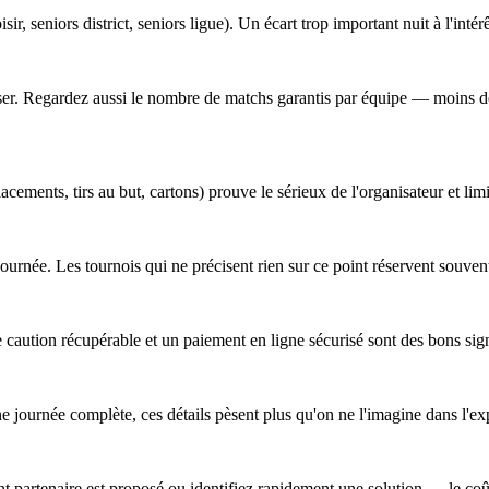
sir, seniors district, seniors ligue). Un écart trop important nuit à l'intér
obiliser. Regardez aussi le nombre de matchs garantis par équipe — moins
cements, tirs au but, cartons) prouve le sérieux de l'organisateur et lim
a journée. Les tournois qui ne précisent rien sur ce point réservent souv
 caution récupérable et un paiement en ligne sécurisé sont des bons sig
ne journée complète, ces détails pèsent plus qu'on ne l'imagine dans l'ex
 partenaire est proposé ou identifiez rapidement une solution — le coût 