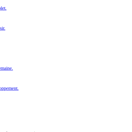
let.
ir.
emaine.
loppement.