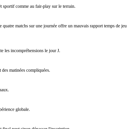
êt sportif comme au fair-play sur le terrain.
 de quatre matchs sur une journée offre un mauvais rapport temps de jeu
ite les incompréhensions le jour J.
ent des matinées compliquées.
naux.
périence globale.
final peut sinon dépasser l'inscription.