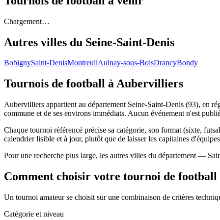
Tournois de football
à venir
Chargement…
Autres villes du
Seine-Saint-Denis
Bobigny
Saint-Denis
Montreuil
Aulnay-sous-Bois
Drancy
Bondy
Tournois de football
à Aubervilliers
Aubervilliers appartient au département Seine-Saint-Denis (93), en régi
commune et de ses environs immédiats. Aucun événement n'est publié 
Chaque tournoi référencé précise sa catégorie, son format (sixte, futsal,
calendrier lisible et à jour, plutôt que de laisser les capitaines d'équipe
Pour une recherche plus large, les autres villes du département — Sai
Comment choisir votre tournoi de football
Un tournoi amateur se choisit sur une combinaison de critères technique
Catégorie et niveau