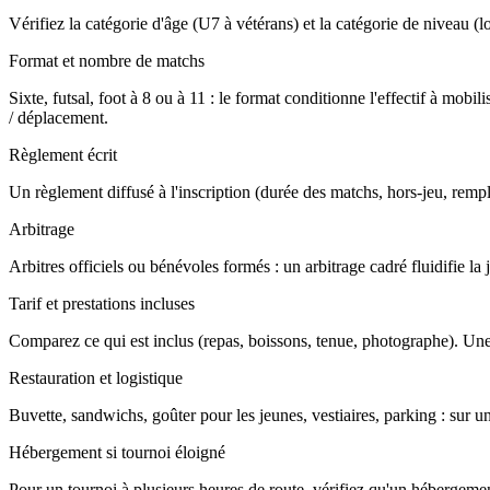
Vérifiez la catégorie d'âge (U7 à vétérans) et la catégorie de niveau (loi
Format et nombre de matchs
Sixte, futsal, foot à 8 ou à 11 : le format conditionne l'effectif à m
/ déplacement.
Règlement écrit
Un règlement diffusé à l'inscription (durée des matchs, hors-jeu, rempla
Arbitrage
Arbitres officiels ou bénévoles formés : un arbitrage cadré fluidifie l
Tarif et prestations incluses
Comparez ce qui est inclus (repas, boissons, tenue, photographe). Une
Restauration et logistique
Buvette, sandwichs, goûter pour les jeunes, vestiaires, parking : sur u
Hébergement si tournoi éloigné
Pour un tournoi à plusieurs heures de route, vérifiez qu'un hébergement