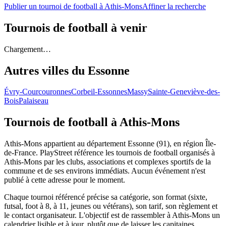
Publier un tournoi de football à Athis-Mons
Affiner la recherche
Tournois de football
à venir
Chargement…
Autres villes du
Essonne
Évry-Courcouronnes
Corbeil-Essonnes
Massy
Sainte-Geneviève-des-
Bois
Palaiseau
Tournois de football
à Athis-Mons
Athis-Mons appartient au département Essonne (91), en région Île-
de-France. PlayStreet référence les tournois de football organisés à
Athis-Mons par les clubs, associations et complexes sportifs de la
commune et de ses environs immédiats. Aucun événement n'est
publié à cette adresse pour le moment.
Chaque tournoi référencé précise sa catégorie, son format (sixte,
futsal, foot à 8, à 11, jeunes ou vétérans), son tarif, son règlement et
le contact organisateur. L'objectif est de rassembler à Athis-Mons un
calendrier lisible et à jour, plutôt que de laisser les capitaines