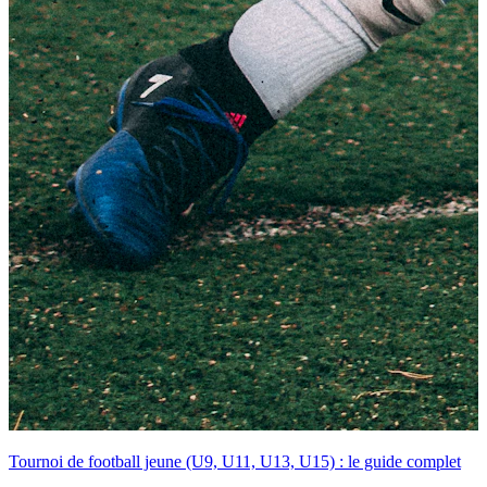
Tournoi de football jeune (U9, U11, U13, U15) : le guide complet