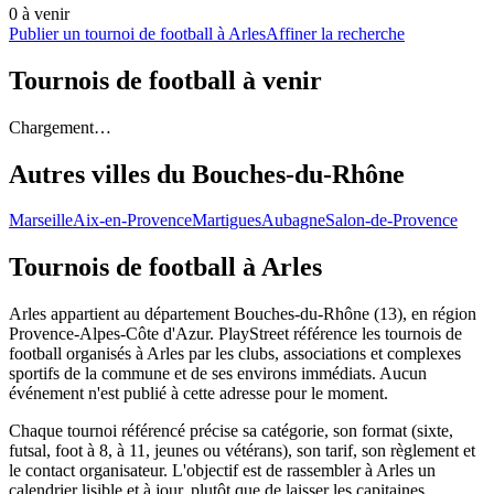
0
à venir
Publier un tournoi de football à Arles
Affiner la recherche
Tournois de football
à venir
Chargement…
Autres villes du
Bouches-du-Rhône
Marseille
Aix-en-Provence
Martigues
Aubagne
Salon-de-Provence
Tournois de football
à Arles
Arles appartient au département Bouches-du-Rhône (13), en région
Provence-Alpes-Côte d'Azur. PlayStreet référence les tournois de
football organisés à Arles par les clubs, associations et complexes
sportifs de la commune et de ses environs immédiats. Aucun
événement n'est publié à cette adresse pour le moment.
Chaque tournoi référencé précise sa catégorie, son format (sixte,
futsal, foot à 8, à 11, jeunes ou vétérans), son tarif, son règlement et
le contact organisateur. L'objectif est de rassembler à Arles un
calendrier lisible et à jour, plutôt que de laisser les capitaines