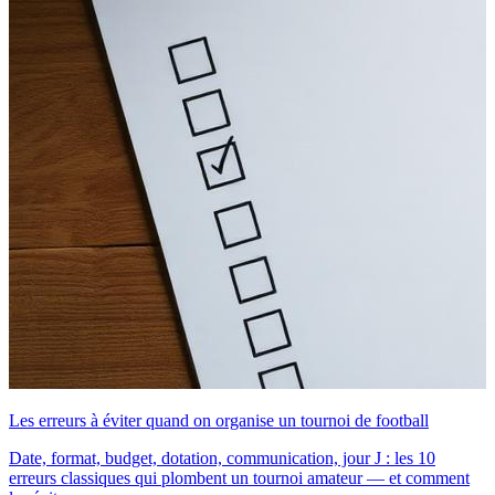
Les erreurs à éviter quand on organise un tournoi de football
Date, format, budget, dotation, communication, jour J : les 10
erreurs classiques qui plombent un tournoi amateur — et comment