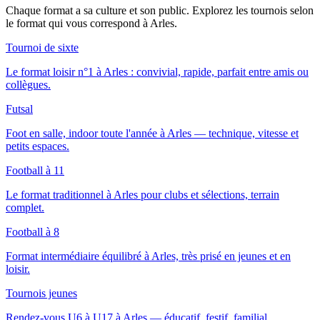
Chaque format a sa culture et son public. Explorez les tournois selon
le format qui vous correspond
à Arles
.
Tournoi de sixte
Le format loisir n°1 à Arles : convivial, rapide, parfait entre amis ou
collègues.
Futsal
Foot en salle, indoor toute l'année à Arles — technique, vitesse et
petits espaces.
Football à 11
Le format traditionnel à Arles pour clubs et sélections, terrain
complet.
Football à 8
Format intermédiaire équilibré à Arles, très prisé en jeunes et en
loisir.
Tournois jeunes
Rendez-vous U6 à U17 à Arles — éducatif, festif, familial.