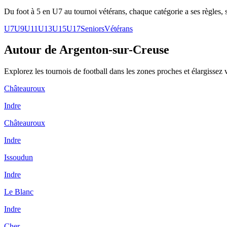
Du foot à 5 en U7 au tournoi vétérans, chaque catégorie a ses règles, s
U7
U9
U11
U13
U15
U17
Seniors
Vétérans
Autour de Argenton-sur-Creuse
Explorez les
tournois de football
dans les zones proches et élargissez 
Châteauroux
Indre
Châteauroux
Indre
Issoudun
Indre
Le Blanc
Indre
Cher