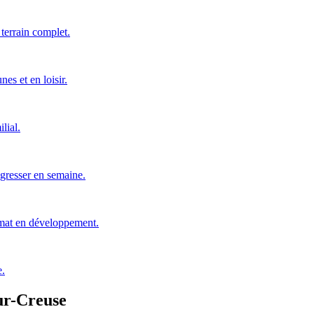
 terrain complet.
es et en loisir.
lial.
gresser en semaine.
rmat en développement.
e.
ur-Creuse