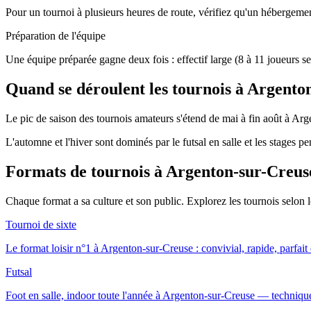
Pour un tournoi à plusieurs heures de route, vérifiez qu'un hébergement
Préparation de l'équipe
Une équipe préparée gagne deux fois : effectif large (8 à 11 joueurs se
Quand se déroulent les tournois à Argento
Le pic de saison des tournois amateurs s'étend de mai à fin août à Arge
L'automne et l'hiver sont dominés par le futsal en salle et les stages p
Formats de tournois
à Argenton-sur-Creus
Chaque format a sa culture et son public. Explorez les tournois selon
Tournoi de sixte
Le format loisir n°1 à Argenton-sur-Creuse : convivial, rapide, parfait
Futsal
Foot en salle, indoor toute l'année à Argenton-sur-Creuse — technique,