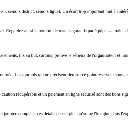
sir, seniors district, seniors ligue). Un écart trop important nuit à l'intér
obiliser. Regardez aussi le nombre de matchs garantis par équipe — moins
cements, tirs au but, cartons) prouve le sérieux de l'organisateur et lim
a journée. Les tournois qui ne précisent rien sur ce point réservent souv
 caution récupérable et un paiement en ligne sécurisé sont des bons sig
ne journée complète, ces détails pèsent plus qu'on ne l'imagine dans l'ex