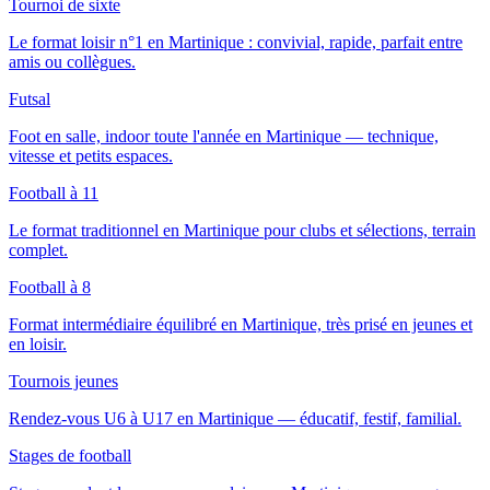
Tournoi de sixte
Le format loisir n°1 en Martinique : convivial, rapide, parfait entre
amis ou collègues.
Futsal
Foot en salle, indoor toute l'année en Martinique — technique,
vitesse et petits espaces.
Football à 11
Le format traditionnel en Martinique pour clubs et sélections, terrain
complet.
Football à 8
Format intermédiaire équilibré en Martinique, très prisé en jeunes et
en loisir.
Tournois jeunes
Rendez-vous U6 à U17 en Martinique — éducatif, festif, familial.
Stages de football