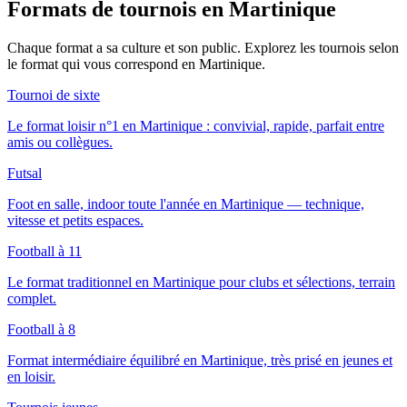
Formats de tournois
en Martinique
Chaque format a sa culture et son public. Explorez les tournois selon
le format qui vous correspond
en Martinique
.
Tournoi de sixte
Le format loisir n°1 en Martinique : convivial, rapide, parfait entre
amis ou collègues.
Futsal
Foot en salle, indoor toute l'année en Martinique — technique,
vitesse et petits espaces.
Football à 11
Le format traditionnel en Martinique pour clubs et sélections, terrain
complet.
Football à 8
Format intermédiaire équilibré en Martinique, très prisé en jeunes et
en loisir.