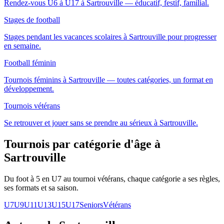
Rendez-vous U6 à U17 à Sartrouville — éducatif, festif, familial.
Stages de football
Stages pendant les vacances scolaires à Sartrouville pour progresser
en semaine.
Football féminin
Tournois féminins à Sartrouville — toutes catégories, un format en
développement.
Tournois vétérans
Se retrouver et jouer sans se prendre au sérieux à Sartrouville.
Tournois par catégorie d'âge
à
Sartrouville
Du foot à 5 en U7 au tournoi vétérans, chaque catégorie a ses règles,
ses formats et sa saison.
U7
U9
U11
U13
U15
U17
Seniors
Vétérans