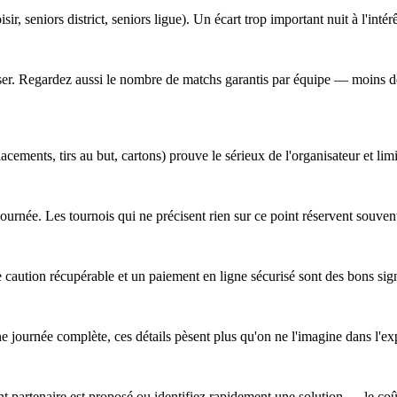
sir, seniors district, seniors ligue). Un écart trop important nuit à l'intér
obiliser. Regardez aussi le nombre de matchs garantis par équipe — moins
cements, tirs au but, cartons) prouve le sérieux de l'organisateur et lim
a journée. Les tournois qui ne précisent rien sur ce point réservent souv
 caution récupérable et un paiement en ligne sécurisé sont des bons sig
ne journée complète, ces détails pèsent plus qu'on ne l'imagine dans l'ex
 partenaire est proposé ou identifiez rapidement une solution — le coût 