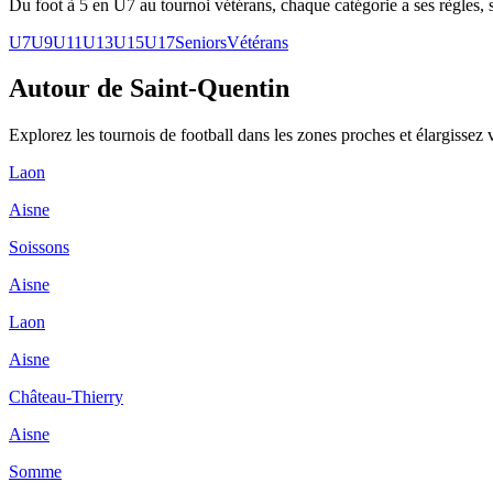
Du foot à 5 en U7 au tournoi vétérans, chaque catégorie a ses règles, s
U7
U9
U11
U13
U15
U17
Seniors
Vétérans
Autour de Saint-Quentin
Explorez les
tournois de football
dans les zones proches et élargissez 
Laon
Aisne
Soissons
Aisne
Laon
Aisne
Château-Thierry
Aisne
Somme