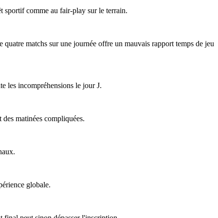
êt sportif comme au fair-play sur le terrain.
 de quatre matchs sur une journée offre un mauvais rapport temps de jeu
ite les incompréhensions le jour J.
ent des matinées compliquées.
naux.
périence globale.
final peut sinon dépasser l'inscription.