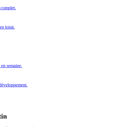
n complet.
n loisir.
r en semaine.
 développement.
tin