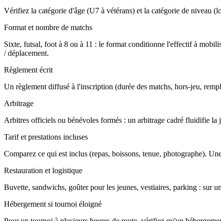
Vérifiez la catégorie d'âge (U7 à vétérans) et la catégorie de niveau (loi
Format et nombre de matchs
Sixte, futsal, foot à 8 ou à 11 : le format conditionne l'effectif à m
/ déplacement.
Règlement écrit
Un règlement diffusé à l'inscription (durée des matchs, hors-jeu, rempla
Arbitrage
Arbitres officiels ou bénévoles formés : un arbitrage cadré fluidifie l
Tarif et prestations incluses
Comparez ce qui est inclus (repas, boissons, tenue, photographe). Une
Restauration et logistique
Buvette, sandwichs, goûter pour les jeunes, vestiaires, parking : sur u
Hébergement si tournoi éloigné
Pour un tournoi à plusieurs heures de route, vérifiez qu'un hébergement