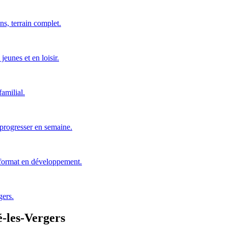
ns, terrain complet.
jeunes et en loisir.
amilial.
 progresser en semaine.
 format en développement.
gers.
-les-Vergers