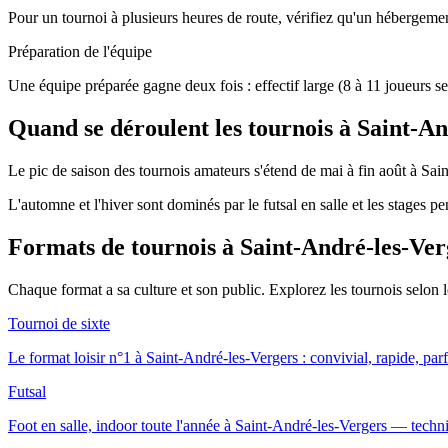
Pour un tournoi à plusieurs heures de route, vérifiez qu'un hébergement
Préparation de l'équipe
Une équipe préparée gagne deux fois : effectif large (8 à 11 joueurs se
Quand se déroulent les tournois à Saint-A
Le pic de saison des tournois amateurs s'étend de mai à fin août à Sain
L'automne et l'hiver sont dominés par le futsal en salle et les stages p
Formats de tournois
à Saint-André-les-Ver
Chaque format a sa culture et son public. Explorez les tournois selon
Tournoi de sixte
Le format loisir n°1 à Saint-André-les-Vergers : convivial, rapide, parf
Futsal
Foot en salle, indoor toute l'année à Saint-André-les-Vergers — techniq