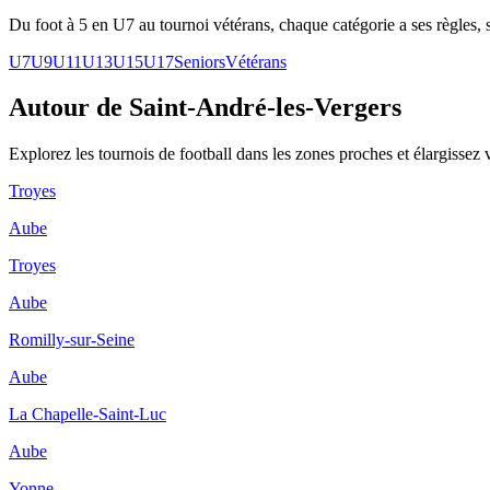
Du foot à 5 en U7 au tournoi vétérans, chaque catégorie a ses règles, s
U7
U9
U11
U13
U15
U17
Seniors
Vétérans
Autour de Saint-André-les-Vergers
Explorez les
tournois de football
dans les zones proches et élargissez 
Troyes
Aube
Troyes
Aube
Romilly-sur-Seine
Aube
La Chapelle-Saint-Luc
Aube
Yonne