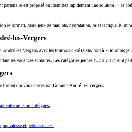
 partenaire est proposé ou identifiez rapidement une solution — le coût 
lon le format), deux jeux de maillots, hydratation, brief tactique 30 min
ndré-les-Vergers
t-André-les-Vergers, avec les tournois d'été (sixte, foot à 7, tournois j
endant les vacances scolaires. Les catégories jeunes (U7 à U17) sont parti
gers
 le format qui vous correspond
à Saint-André-les-Vergers
.
ait entre amis ou collègues.
ue, vitesse et petits espaces.