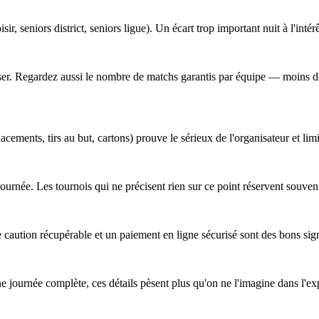
sir, seniors district, seniors ligue). Un écart trop important nuit à l'intér
obiliser. Regardez aussi le nombre de matchs garantis par équipe — moins
cements, tirs au but, cartons) prouve le sérieux de l'organisateur et lim
a journée. Les tournois qui ne précisent rien sur ce point réservent souv
 caution récupérable et un paiement en ligne sécurisé sont des bons sig
ne journée complète, ces détails pèsent plus qu'on ne l'imagine dans l'ex