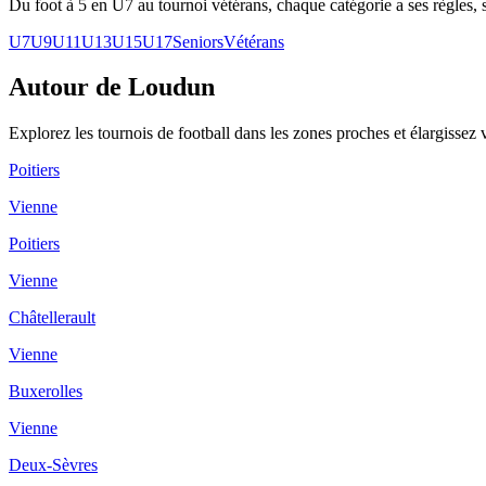
Du foot à 5 en U7 au tournoi vétérans, chaque catégorie a ses règles, s
U7
U9
U11
U13
U15
U17
Seniors
Vétérans
Autour de Loudun
Explorez les
tournois de football
dans les zones proches et élargissez 
Poitiers
Vienne
Poitiers
Vienne
Châtellerault
Vienne
Buxerolles
Vienne
Deux-Sèvres