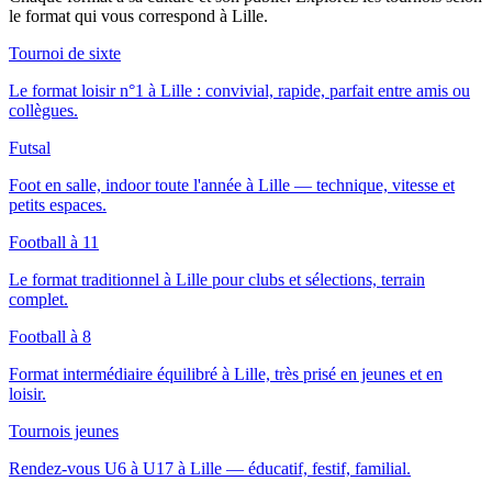
le format qui vous correspond
à Lille
.
Tournoi de sixte
Le format loisir n°1 à Lille : convivial, rapide, parfait entre amis ou
collègues.
Futsal
Foot en salle, indoor toute l'année à Lille — technique, vitesse et
petits espaces.
Football à 11
Le format traditionnel à Lille pour clubs et sélections, terrain
complet.
Football à 8
Format intermédiaire équilibré à Lille, très prisé en jeunes et en
loisir.
Tournois jeunes
Rendez-vous U6 à U17 à Lille — éducatif, festif, familial.