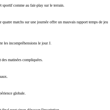
êt sportif comme au fair-play sur le terrain.
 de quatre matchs sur une journée offre un mauvais rapport temps de jeu
ite les incompréhensions le jour J.
ent des matinées compliquées.
naux.
périence globale.
final peut sinon dépasser l'inscription.