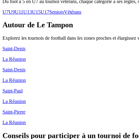
Du foot à 5 en U7 au tournoi vétérans, chaque catégorie a ses règles, s
U7
U9
U11
U13
U15
U17
Seniors
Vétérans
Autour de Le Tampon
Explorez les
tournois de football
dans les zones proches et élargissez 
Saint-Denis
La Réunion
Saint-Denis
La Réunion
Saint-Paul
La Réunion
Saint-Pierre
La Réunion
Conseils pour participer à un tournoi de f