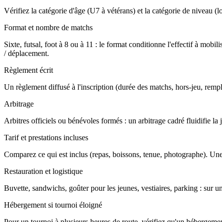
Vérifiez la catégorie d'âge (U7 à vétérans) et la catégorie de niveau (loi
Format et nombre de matchs
Sixte, futsal, foot à 8 ou à 11 : le format conditionne l'effectif à m
/ déplacement.
Règlement écrit
Un règlement diffusé à l'inscription (durée des matchs, hors-jeu, rempla
Arbitrage
Arbitres officiels ou bénévoles formés : un arbitrage cadré fluidifie l
Tarif et prestations incluses
Comparez ce qui est inclus (repas, boissons, tenue, photographe). Une
Restauration et logistique
Buvette, sandwichs, goûter pour les jeunes, vestiaires, parking : sur u
Hébergement si tournoi éloigné
Pour un tournoi à plusieurs heures de route, vérifiez qu'un hébergement