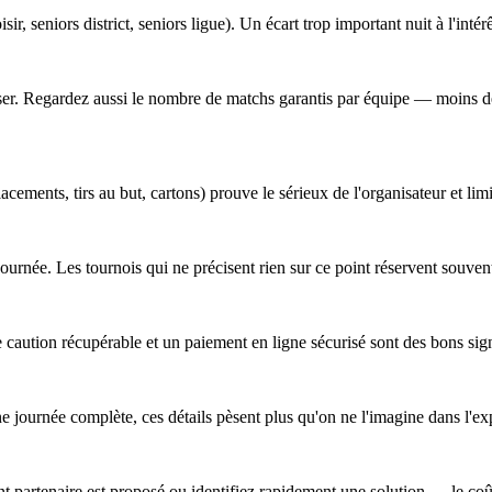
sir, seniors district, seniors ligue). Un écart trop important nuit à l'intér
obiliser. Regardez aussi le nombre de matchs garantis par équipe — moins
cements, tirs au but, cartons) prouve le sérieux de l'organisateur et lim
a journée. Les tournois qui ne précisent rien sur ce point réservent souv
 caution récupérable et un paiement en ligne sécurisé sont des bons sig
ne journée complète, ces détails pèsent plus qu'on ne l'imagine dans l'ex
 partenaire est proposé ou identifiez rapidement une solution — le coût 