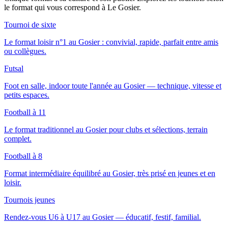
le format qui vous correspond
à Le Gosier
.
Tournoi de sixte
Le format loisir n°1 au Gosier : convivial, rapide, parfait entre amis
ou collègues.
Futsal
Foot en salle, indoor toute l'année au Gosier — technique, vitesse et
petits espaces.
Football à 11
Le format traditionnel au Gosier pour clubs et sélections, terrain
complet.
Football à 8
Format intermédiaire équilibré au Gosier, très prisé en jeunes et en
loisir.
Tournois jeunes
Rendez-vous U6 à U17 au Gosier — éducatif, festif, familial.