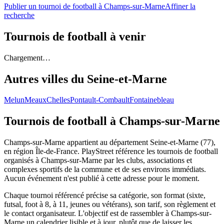
Publier un tournoi de football à Champs-sur-Marne
Affiner la
recherche
Tournois de football
à venir
Chargement…
Autres villes du
Seine-et-Marne
Melun
Meaux
Chelles
Pontault-Combault
Fontainebleau
Tournois de football
à Champs-sur-Marne
Champs-sur-Marne appartient au département Seine-et-Marne (77),
en région Île-de-France. PlayStreet référence les tournois de football
organisés à Champs-sur-Marne par les clubs, associations et
complexes sportifs de la commune et de ses environs immédiats.
Aucun événement n'est publié à cette adresse pour le moment.
Chaque tournoi référencé précise sa catégorie, son format (sixte,
futsal, foot à 8, à 11, jeunes ou vétérans), son tarif, son règlement et
le contact organisateur. L'objectif est de rassembler à Champs-sur-
Marne un calendrier lisible et à jour, plutôt que de laisser les