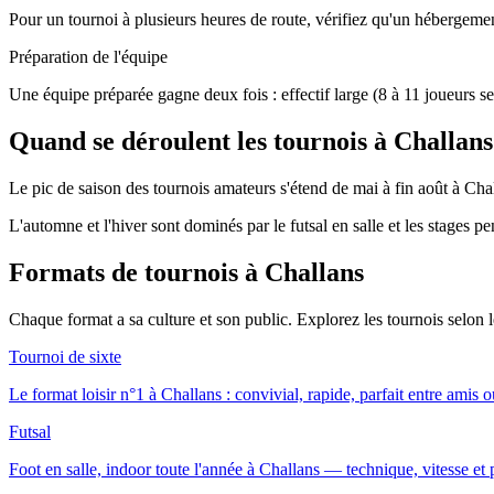
Pour un tournoi à plusieurs heures de route, vérifiez qu'un hébergement
Préparation de l'équipe
Une équipe préparée gagne deux fois : effectif large (8 à 11 joueurs se
Quand se déroulent les tournois à Challans
Le pic de saison des tournois amateurs s'étend de mai à fin août à Chal
L'automne et l'hiver sont dominés par le futsal en salle et les stages p
Formats de tournois
à Challans
Chaque format a sa culture et son public. Explorez les tournois selon
Tournoi de sixte
Le format loisir n°1 à Challans : convivial, rapide, parfait entre amis 
Futsal
Foot en salle, indoor toute l'année à Challans — technique, vitesse et p