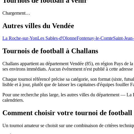
Tournois de football
à venir
Chargement…
Autres villes du
Vendée
La Roche-sur-Yon
Les Sables-d'Olonne
Fontenay-le-Comte
Saint-Jean
Tournois de football
à Challans
Challans appartient au département Vendée (85), en région Pays de la L
ses environs immédiats. Aucun événement n'est publié à cette adresse
Chaque tournoi référencé précise sa catégorie, son format (sixte, futsal
lisible et à jour, plutôt que de laisser les capitaines d'équipes fouiller 
Pour une recherche plus large, les autres villes du département — L
calendriers.
Comment choisir votre tournoi de football
Un tournoi amateur se choisit sur une combinaison de critères technique