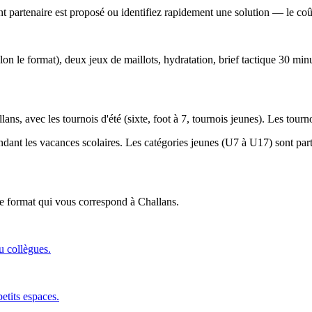
 partenaire est proposé ou identifiez rapidement une solution — le coût 
lon le format), deux jeux de maillots, hydratation, brief tactique 30 min
lans, avec les tournois d'été (sixte, foot à 7, tournois jeunes). Les tour
endant les vacances scolaires. Les catégories jeunes (U7 à U17) sont parti
 le format qui vous correspond
à Challans
.
ou collègues.
etits espaces.