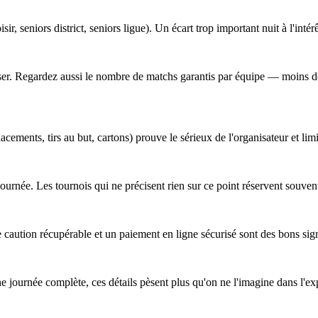
sir, seniors district, seniors ligue). Un écart trop important nuit à l'intér
obiliser. Regardez aussi le nombre de matchs garantis par équipe — moins
cements, tirs au but, cartons) prouve le sérieux de l'organisateur et lim
a journée. Les tournois qui ne précisent rien sur ce point réservent souv
 caution récupérable et un paiement en ligne sécurisé sont des bons sig
ne journée complète, ces détails pèsent plus qu'on ne l'imagine dans l'ex