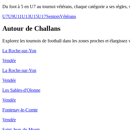
Du foot à 5 en U7 au tournoi vétérans, chaque catégorie a ses règles, s
U7
U9
U11
U13
U15
U17
Seniors
Vétérans
Autour de Challans
Explorez les
tournois de football
dans les zones proches et élargissez 
La Roche-sur-Yon
Vendée
La Roche-sur-Yon
Vendée
Les Sables-d'Olonne
Vendée
Fontenay-le-Comte
Vendée
Saint-Jean-de-Monts