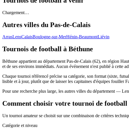
Tournois de football
à venir
Chargement…
Autres villes du
Pas-de-Calais
Arras
Lens
Calais
Boulogne-sur-Mer
Hénin-Beaumont
Liévin
Tournois de football
à Béthune
Béthune appartient au département Pas-de-Calais (62), en région Hauts
et de ses environs immédiats. Aucun événement n'est publié à cette a
Chaque tournoi référencé précise sa catégorie, son format (sixte, futsal
lisible et à jour, plutôt que de laisser les capitaines d'équipes fouiller 
Pour une recherche plus large, les autres villes du département — Len
Comment choisir votre tournoi de football
Un tournoi amateur se choisit sur une combinaison de critères technique
Catégorie et niveau