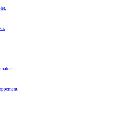
let.
ir.
emaine.
loppement.