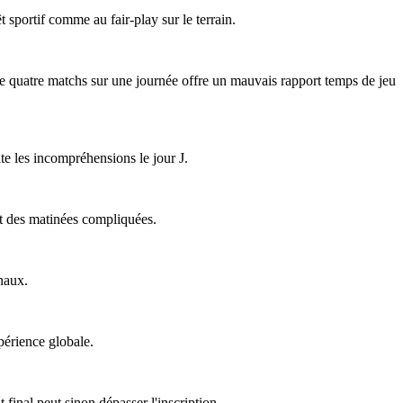
êt sportif comme au fair-play sur le terrain.
 de quatre matchs sur une journée offre un mauvais rapport temps de jeu
ite les incompréhensions le jour J.
ent des matinées compliquées.
naux.
périence globale.
final peut sinon dépasser l'inscription.