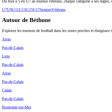
Du foot à 5 en U7 au tournoi vétérans, chaque catégorie a ses règles, s
U7
U9
U11
U13
U15
U17
Seniors
Vétérans
Autour de Béthune
Explorez les
tournois de football
dans les zones proches et élargissez 
Arras
Pas-de-Calais
Lens
Pas-de-Calais
Arras
Pas-de-Calais
Calais
Pas-de-Calais
Boulogne-sur-Mer