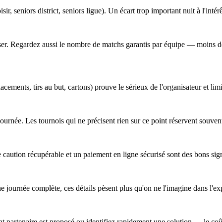
sir, seniors district, seniors ligue). Un écart trop important nuit à l'intér
obiliser. Regardez aussi le nombre de matchs garantis par équipe — moins
cements, tirs au but, cartons) prouve le sérieux de l'organisateur et lim
a journée. Les tournois qui ne précisent rien sur ce point réservent souv
 caution récupérable et un paiement en ligne sécurisé sont des bons sig
ne journée complète, ces détails pèsent plus qu'on ne l'imagine dans l'ex
 partenaire est proposé ou identifiez rapidement une solution — le coût 