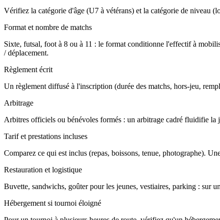
Vérifiez la catégorie d'âge (U7 à vétérans) et la catégorie de niveau (loi
Format et nombre de matchs
Sixte, futsal, foot à 8 ou à 11 : le format conditionne l'effectif à m
/ déplacement.
Règlement écrit
Un règlement diffusé à l'inscription (durée des matchs, hors-jeu, rempla
Arbitrage
Arbitres officiels ou bénévoles formés : un arbitrage cadré fluidifie l
Tarif et prestations incluses
Comparez ce qui est inclus (repas, boissons, tenue, photographe). Une
Restauration et logistique
Buvette, sandwichs, goûter pour les jeunes, vestiaires, parking : sur u
Hébergement si tournoi éloigné
Pour un tournoi à plusieurs heures de route, vérifiez qu'un hébergement