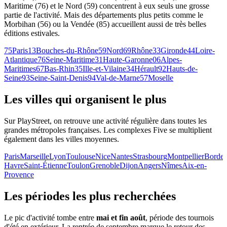
Maritime (76) et le Nord (59) concentrent à eux seuls une grosse
partie de l'activité. Mais des départements plus petits comme le
Morbihan (56) ou la Vendée (85) accueillent aussi de très belles
éditions estivales.
75
Paris
13
Bouches-du-Rhône
59
Nord
69
Rhône
33
Gironde
44
Loire-
Atlantique
76
Seine-Maritime
31
Haute-Garonne
06
Alpes-
Maritimes
67
Bas-Rhin
35
Ille-et-Vilaine
34
Hérault
92
Hauts-de-
Seine
93
Seine-Saint-Denis
94
Val-de-Marne
57
Moselle
Les villes qui organisent le plus
Sur PlayStreet, on retrouve une activité régulière dans toutes les
grandes métropoles françaises. Les complexes Five se multiplient
également dans les villes moyennes.
Paris
Marseille
Lyon
Toulouse
Nice
Nantes
Strasbourg
Montpellier
Borde
Havre
Saint-Étienne
Toulon
Grenoble
Dijon
Angers
Nîmes
Aix-en-
Provence
Les périodes les plus recherchées
Le pic d'activité tombe entre
mai et fin août
, période des tournois
d'été en extérieur. La rentrée de septembre marque le retour des