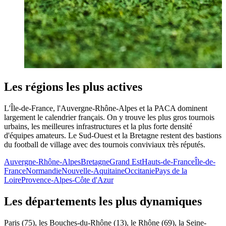
Les régions les plus actives
L'Île-de-France, l'Auvergne-Rhône-Alpes et la PACA dominent
largement le calendrier français. On y trouve les plus gros tournois
urbains, les meilleures infrastructures et la plus forte densité
d'équipes amateurs. Le Sud-Ouest et la Bretagne restent des bastions
du football de village avec des tournois conviviaux très réputés.
Auvergne-Rhône-Alpes
Bretagne
Grand Est
Hauts-de-France
Île-de-
France
Normandie
Nouvelle-Aquitaine
Occitanie
Pays de la
Loire
Provence-Alpes-Côte d'Azur
Les départements les plus dynamiques
Paris (75), les Bouches-du-Rhône (13), le Rhône (69), la Seine-