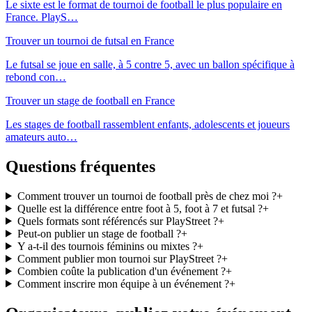
Le sixte est le format de tournoi de football le plus populaire en
France. PlayS
…
Trouver un tournoi de futsal en France
Le futsal se joue en salle, à 5 contre 5, avec un ballon spécifique à
rebond con
…
Trouver un stage de football en France
Les stages de football rassemblent enfants, adolescents et joueurs
amateurs auto
…
Questions fréquentes
Comment trouver un tournoi de football près de chez moi ?
+
Quelle est la différence entre foot à 5, foot à 7 et futsal ?
+
Quels formats sont référencés sur PlayStreet ?
+
Peut-on publier un stage de football ?
+
Y a-t-il des tournois féminins ou mixtes ?
+
Comment publier mon tournoi sur PlayStreet ?
+
Combien coûte la publication d'un événement ?
+
Comment inscrire mon équipe à un événement ?
+