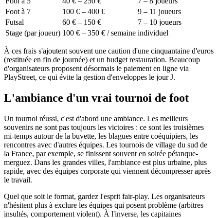
Foot à 5
40 € – 250 €
7 – 8 joueurs
Foot à 7
100 € – 400 €
9 – 11 joueurs
Futsal
60 € – 150 €
7 – 10 joueurs
Stage (par joueur)
100 € – 350 € / semaine
individuel
À ces frais s'ajoutent souvent une caution d'une cinquantaine d'euros
(restituée en fin de journée) et un budget restauration. Beaucoup
d'organisateurs proposent désormais le paiement en ligne via
PlayStreet, ce qui évite la gestion d'enveloppes le jour J.
L'ambiance d'un vrai tournoi de foot
Un tournoi réussi, c'est d'abord une ambiance. Les meilleurs
souvenirs ne sont pas toujours les victoires : ce sont les troisièmes
mi-temps autour de la buvette, les blagues entre coéquipiers, les
rencontres avec d'autres équipes. Les tournois de village du sud de
la France, par exemple, se finissent souvent en soirée pétanque-
merguez. Dans les grandes villes, l'ambiance est plus urbaine, plus
rapide, avec des équipes corporate qui viennent décompresser après
le travail.
Quel que soit le format, gardez l'esprit fair-play. Les organisateurs
n'hésitent plus à exclure les équipes qui posent problème (arbitres
insultés, comportement violent). À l'inverse, les capitaines