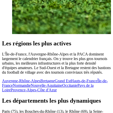
Les régions les plus actives
L'Île-de-France, l'Auvergne-Rhône-Alpes et la PACA dominent
largement le calendrier français. On y trouve les plus gros tournois
urbains, les meilleures infrastructures et la plus forte densité
d'équipes amateurs. Le Sud-Ouest et la Bretagne restent des bastions
du football de village avec des tournois conviviaux très réputés.
Auvergne-Rhône-Alpes
Bretagne
Grand Est
Hauts-de-France
Île-de-
France
Normandie
Nouvelle-Aquitaine
Occitanie
Pays de la
Loire
Provence-Alpes-Côte d'Azur
Les départements les plus dynamiques
Paris (75), les Bouches-du-Rhône (13), le Rhône (69), la Seine-