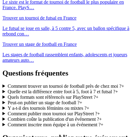
Le sixte est le format de tournoi de football le plus populaire en
France. PlayS
…
Trouver un tournoi de futsal en France
Le futsal se joue en salle, à 5 contre 5, avec un ballon spécifique à
rebond con
…
Trouver un stage de football en France
Les stages de football rassemblent enfants, adolescents et joueurs
amateurs auto
…
Questions fréquentes
Comment trouver un tournoi de football près de chez moi ?
+
Quelle est la différence entre foot à 5, foot à 7 et futsal ?
+
Quels formats sont référencés sur PlayStreet ?
+
Peut-on publier un stage de football ?
+
Y a-t-il des tournois féminins ou mixtes ?
+
Comment publier mon tournoi sur PlayStreet ?
+
Combien coûte la publication d'un événement ?
+
Comment inscrire mon équipe à un événement ?
+