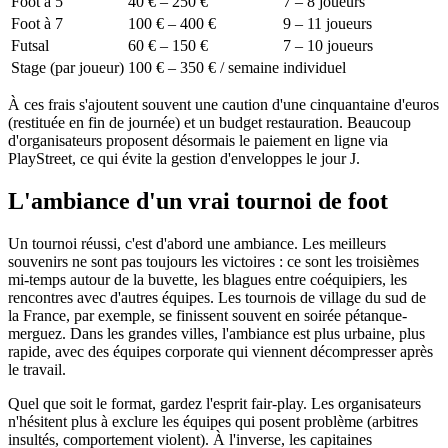
Foot à 5
40 € – 250 €
7 – 8 joueurs
Foot à 7
100 € – 400 €
9 – 11 joueurs
Futsal
60 € – 150 €
7 – 10 joueurs
Stage (par joueur)
100 € – 350 € / semaine
individuel
À ces frais s'ajoutent souvent une caution d'une cinquantaine d'euros
(restituée en fin de journée) et un budget restauration. Beaucoup
d'organisateurs proposent désormais le paiement en ligne via
PlayStreet, ce qui évite la gestion d'enveloppes le jour J.
L'ambiance d'un vrai tournoi de foot
Un tournoi réussi, c'est d'abord une ambiance. Les meilleurs
souvenirs ne sont pas toujours les victoires : ce sont les troisièmes
mi-temps autour de la buvette, les blagues entre coéquipiers, les
rencontres avec d'autres équipes. Les tournois de village du sud de
la France, par exemple, se finissent souvent en soirée pétanque-
merguez. Dans les grandes villes, l'ambiance est plus urbaine, plus
rapide, avec des équipes corporate qui viennent décompresser après
le travail.
Quel que soit le format, gardez l'esprit fair-play. Les organisateurs
n'hésitent plus à exclure les équipes qui posent problème (arbitres
insultés, comportement violent). À l'inverse, les capitaines