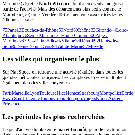
Maritime (76) et le Nord (59) concentrent à eux seuls une grosse
partie de l'activité. Mais des départements plus petits comme le
Morbihan (56) ou la Vendée (85) accueillent aussi de très belles
éditions estivales.
75
Paris
13
Bouches-du-Rhône
59
Nord
69
Rhône
33
Gironde
44
Loire-
Atlantique
76
Seine-Maritime
31
Haute-Garonne
06
Alpes-
Maritimes
67
Bas-Rhin
35
Ille-et-Vilaine
34
Hérault
92
Hauts-de-
Seine
93
Seine-Saint-Denis
94
Val-de-Marne
57
Moselle
Les villes qui organisent le plus
Sur PlayStreet, on retrouve une activité régulière dans toutes les
grandes métropoles françaises. Les complexes Five se multiplient
également dans les villes moyennes.
Paris
Marseille
Lyon
Toulouse
Nice
Nantes
Strasbourg
Montpellier
Borde
Havre
Saint-Étienne
Toulon
Grenoble
Dijon
Angers
Nîmes
Aix-en-
Provence
Les périodes les plus recherchées
Le pic d'activité tombe entre
mai et fin août
, période des tournois
d'été en extérieur. La rentrée de septembre marque le retour des